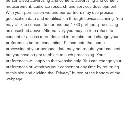
personalised advertising and content, advertising and content
di Gioia Tauro, area indicata come ad alta densità criminale. L’o…
measurement, audience research and services development.
08 Agosto, 8:49
With your permission we and our partners may use precise
geolocation data and identification through device scanning. You
Regione Calabria, Buono Pasto A 8 Euro E Welfare Per I Pendolari:
may click to consent to our and our 1733 partners’ processing
Il CSA-Cisal Promuove Il Nuovo Contratto Integrativo
as described above. Alternatively you may click to refuse to
consent or access more detailed information and change your
“Il CSA-Cisal esprime apprezzamento per la sottoscrizione del Contratto
preferences before consenting.
Please note that some
collettivo integrativo 2026 del personale del comparto della Regione…
processing of your personal data may not require your consent,
08 Agosto, 8:38
but you have a right to object to such processing. Your
preferences will apply to this website only. You can change your
Esodo Estivo, Sabato Da Bollino Nero: Traffico Intenso Verso La
preferences or withdraw your consent at any time by returning
Calabria
to this site and clicking the "Privacy" button at the bottom of the
“È la giornata più difficile del secondo grande weekend dell’esodo estivo.
webpage.
Sabato 8 agosto è da bollino nero sulle strade italiane, con il p…
08 Agosto, 7:45
Tragico Incidente Sulla Statale 106 A Pietragrande, Un Morto E Tre
Feriti
“Grave incidente stradale sulla Statale 106, nei pressi dello svincolo per
Pietragrande, nel Catanzarese. Nel violento impatto, che ha coinv…