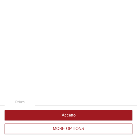
08 Agosto, 7:13
Edizioni provinciali
Catanzaro
Cosenza
Vibo Valentia
Reggio Calabria
Crotone
Rifiuto
Accetto
MORE OPTIONS
Corriere delle Calabria è una testata giornalistica di News&Com S.r.l