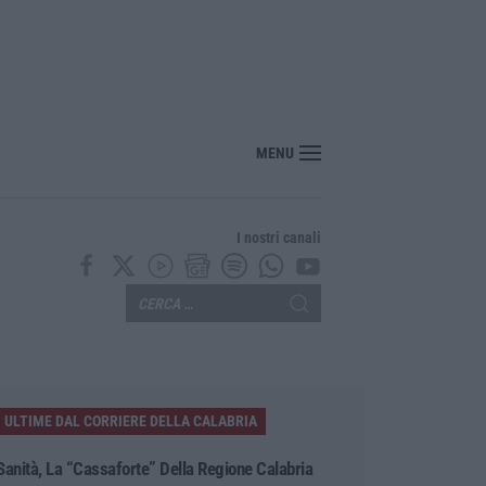
118, Miserendino: «I servizi di emergenza soffrono ma i risultati arriveranno»
MENU
I nostri canali
ULTIME DAL CORRIERE DELLA CALABRIA
Sanità, La “cassaforte” Della Regione Calabria