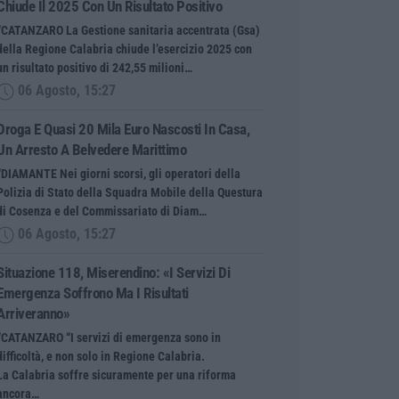
Chiude Il 2025 Con Un Risultato Positivo
“CATANZARO La Gestione sanitaria accentrata (Gsa)
della Regione Calabria chiude l’esercizio 2025 con
un risultato positivo di 242,55 milioni…
06 Agosto, 15:27
Droga E Quasi 20 Mila Euro Nascosti In Casa,
Un Arresto A Belvedere Marittimo
“DIAMANTE Nei giorni scorsi, gli operatori della
Polizia di Stato della Squadra Mobile della Questura
di Cosenza e del Commissariato di Diam…
06 Agosto, 15:27
Situazione 118, Miserendino: «I Servizi Di
Emergenza Soffrono Ma I Risultati
Arriveranno»
“CATANZARO “I servizi di emergenza sono in
difficoltà, e non solo in Regione Calabria.
La Calabria soffre sicuramente per una riforma
ancora…