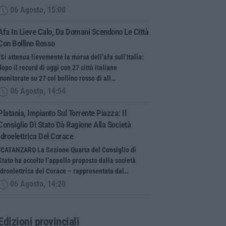
06 Agosto, 15:00
Afa In Lieve Calo, Da Domani Scendono Le Città
Con Bollino Rosso
“Si attenua lievemente la morsa dell’afa sull’Italia:
dopo il record di oggi con 27 città italiane
monitorate su 27 col bollino rosso di all…
06 Agosto, 14:54
Platania, Impianto Sul Torrente Piazza: Il
Consiglio Di Stato Dà Ragione Alla Società
Idroelettrica Del Corace
“CATANZARO La Sezione Quarta del Consiglio di
Stato ha accolto l’appello proposto dalla società
Idroelettrica del Corace – rappresentata dal…
06 Agosto, 14:20
Edizioni provinciali