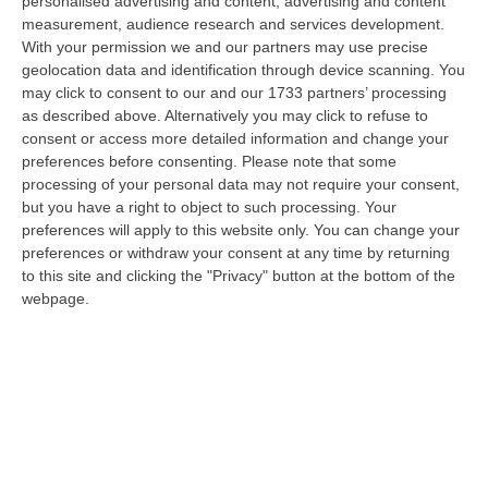
personalised advertising and content, advertising and content
e accusato di incendio boschivo. L’arresto era giunto a conclusione…
measurement, audience research and services development.
07 Agosto, 15:08
With your permission we and our partners may use precise
geolocation data and identification through device scanning. You
Trappole Vietate Per Catturare Fauna Selvatica, Ritirati A Un
may click to consent to our and our 1733 partners’ processing
“cacciatore” Di Fabrizia Cinque Fucili E 233 Munizioni
as described above. Alternatively you may click to refuse to
consent or access more detailed information and change your
“FABRIZIA Nell’attività di contrasto al bracconaggio, i Carabinieri della
preferences before consenting.
Please note that some
Stazione di Fabrizia, con il supporto dello Squadrone Eliportato “…
processing of your personal data may not require your consent,
07 Agosto, 15:04
but you have a right to object to such processing. Your
preferences will apply to this website only. You can change your
«No Alla Cancellazione Della Legge Sulla Fusione Dei Comuni,
preferences or withdraw your consent at any time by returning
Prima Si Ascoltino I Sindaci»
to this site and clicking the "Privacy" button at the bottom of the
“REGGIO CALABRIA «Non si può sostenere che in Calabria ci siano troppi
webpage.
Comuni e che sia necessario favorire fusioni e gestione associata dei…
07 Agosto, 15:03
Beni Culturali, Arrivano In Calabria 5,8 Milioni Di Euro. Ecco Gli
Interventi Previsti
“«In arrivo in Calabria 5.785.112 di euro per le annualità 2025-2027,
sbloccati ora in via definitiva, grazie al Piano Strategico “Grandi pr…