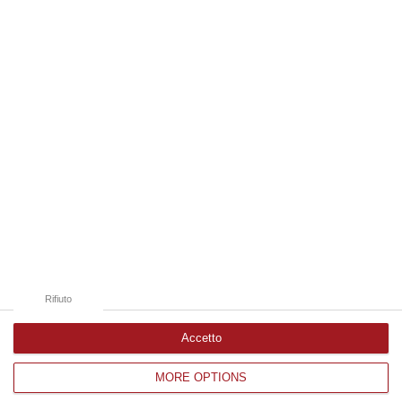
07 Agosto, 14:53
Edizioni provinciali
Catanzaro
Cosenza
Vibo Valentia
Reggio Calabria
Crotone
Rifiuto
Accetto
MORE OPTIONS
Corriere delle Calabria è una testata giornalistica di News&Com S.r.l