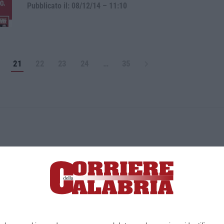
Pubblicato il: 08/12/14 – 11:10
21
22
23
24
…
35
ica di News&Com S.r.l ©2012-
-2026. Tutti i diritti riservati.
ia, Lamezia Terme (CZ)
irettore responsabile Paola Militano |
Privacy