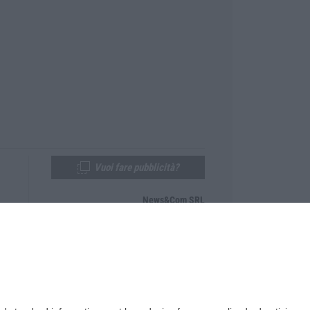
Vuoi fare pubblicità?
News&Com SRL
Telefono:
0968-53665
Email:
newsandcom@gmail.com