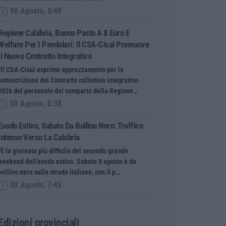
08 Agosto, 8:49
Regione Calabria, Buono Pasto A 8 Euro E
Welfare Per I Pendolari: Il CSA-Cisal Promuove
Il Nuovo Contratto Integrativo
“Il CSA-Cisal esprime apprezzamento per la
sottoscrizione del Contratto collettivo integrativo
2026 del personale del comparto della Regione…
08 Agosto, 8:38
Esodo Estivo, Sabato Da Bollino Nero: Traffico
Intenso Verso La Calabria
“È la giornata più difficile del secondo grande
weekend dell’esodo estivo. Sabato 8 agosto è da
bollino nero sulle strade italiane, con il p…
08 Agosto, 7:45
Edizioni provinciali