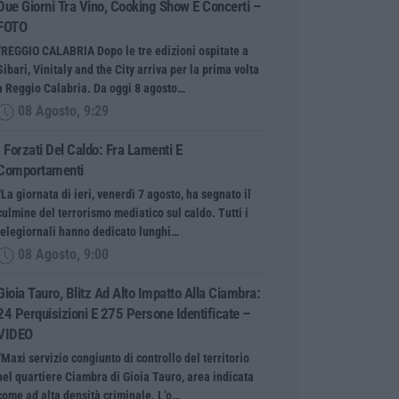
Due Giorni Tra Vino, Cooking Show E Concerti –
FOTO
“REGGIO CALABRIA Dopo le tre edizioni ospitate a
Sibari, Vinitaly and the City arriva per la prima volta
a Reggio Calabria. Da oggi 8 agosto…
08 Agosto, 9:29
I Forzati Del Caldo: Fra Lamenti E
Comportamenti
“La giornata di ieri, venerdì 7 agosto, ha segnato il
culmine del terrorismo mediatico sul caldo. Tutti i
telegiornali hanno dedicato lunghi…
08 Agosto, 9:00
Gioia Tauro, Blitz Ad Alto Impatto Alla Ciambra:
24 Perquisizioni E 275 Persone Identificate –
VIDEO
“Maxi servizio congiunto di controllo del territorio
nel quartiere Ciambra di Gioia Tauro, area indicata
come ad alta densità criminale. L’o…