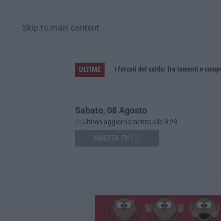
Skip to main content
ULTIME
Vinitaly and the City sbarca a Reggio Calabria: due giorni tra vino, cooking show e concerti – FOTO
I forzati del caldo: fra lamenti e com
Sabato, 08 Agosto
Ultimo aggiornamento alle 9:29
DIRETTA TV