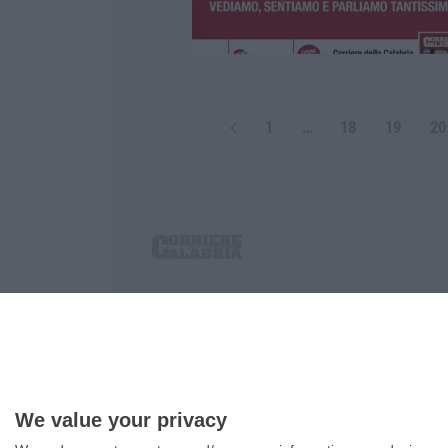
1
…
18
19
20
Corriere delle Calabria è una testata giornalist
P.IVA. 03199620794, Via del mare 6/G, S.Eufem
Iscrizione tribunale di Lamezia Terme 5/2011 - D
Effettua una ricerca sul Corriere delle Calabria
We value your privacy