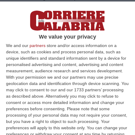
crisi innescata dallo stop al conferimento
negli attuali impiant…
Pubblicato il: 13/05/20 – 19:33
We value your privacy
We and our
partners
store and/or access information on a
device, such as cookies and process personal data, such as
unique identifiers and standard information sent by a device for
personalised advertising and content, advertising and content
measurement, audience research and services development.
With your permission we and our partners may use precise
geolocation data and identification through device scanning. You
may click to consent to our and our 1733 partners’ processing
as described above. Alternatively you may click to refuse to
consent or access more detailed information and change your
preferences before consenting.
Please note that some
Crotone nel “far west” della gestione
processing of your personal data may not require your consent,
rifiuti – FOTO
but you have a right to object to such processing. Your
Cumuli di spazzatura abbandonata
preferences will apply to this website only. You can change your
preferences or withdraw your consent at any time by returning