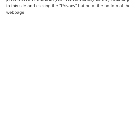
assediano diversi angoli della città. Si tratta
to this site and clicking the "Privacy" button at the bottom of the
per lo più di rifiuti speciali. Monnezza anche
webpage.
davanti ai monumenti…
Pubblicato il: 21/11/19 – 10:56
Ecodistretto di Cosenza, dall’assemblea
Ato: «Siamo punto e a capo»
Manca il quorum per le decisioni, ma i sindaci