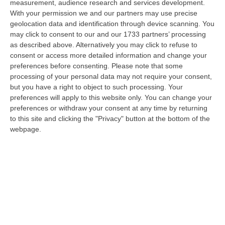
08 Agosto, 22:19
measurement, audience research and services development.
With your permission we and our partners may use precise
Messina, I “No Ponte” Di Nuovo In Marcia
geolocation data and identification through device scanning. You
may click to consent to our and our 1733 partners’ processing
“MESSINA “Chiediamo che venga chiusa la società Stretto di Messina. La
as described above. Alternatively you may click to refuse to
liquidazione era stata già indicata dal governo Monti nel 2013, e la…
consent or access more detailed information and change your
08 Agosto, 21:20
preferences before consenting.
Please note that some
processing of your personal data may not require your consent,
Vinitaly And The City A Reggio: Il Grande Abbraccio Tra Identità
but you have a right to object to such processing. Your
Del Territorio, Storia E Cultura – FOTO
preferences will apply to this website only. You can change your
“REGGIO CALABRIA Vinitaly and the City arriva a Reggio Calabria. Dopo il
preferences or withdraw your consent at any time by returning
successo dell’edizione di Sibari, dove la manifestazione ha fatto s…
to this site and clicking the "Privacy" button at the bottom of the
webpage.
08 Agosto, 20:47
Pride, La “prima Volta” Dell’onda Arcobaleno A Catanzaro. In
Migliaia In Marcia Per I Diritti E La Libertà – FOTO
“CATANZARO Una prima volta destinata a lasciare un segno nella storia
della città. Catanzaro oggi celebra il suo primo Pride: colori, musica…
08 Agosto, 19:38