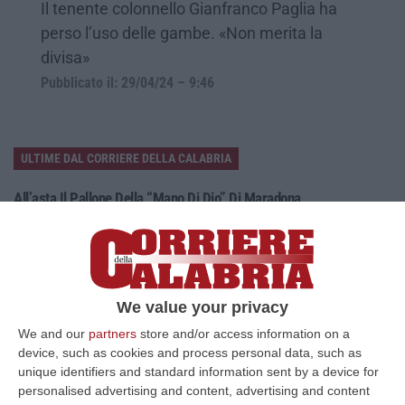
Il tenente colonnello Gianfranco Paglia ha
perso l’uso delle gambe. «Non merita la
divisa»
Pubblicato il: 29/04/24 – 9:46
ULTIME DAL CORRIERE DELLA CALABRIA
All’asta Il Pallone Della “mano Di Dio” Di Maradona
“ROMA Il pallone con cui Diego Maradona segnò durante la storica
vittoria dell’Argentina sull’Inghilterra ai Mondiali del 1986 potrebbe
esse…
08 Agosto, 23:28
We value your privacy
Milano, Vannacci Candida Il Generale Burgio
We and our
partners
store and/or access information on a
“ROMA “La sfida delle grandi città correremo in tutte le grandi città
device, such as cookies and process personal data, such as
Milano, Bologna, Roma e Napoli. Ci presenteremo come Futuro
unique identifiers and standard information sent by a device for
nazionale…
personalised advertising and content, advertising and content