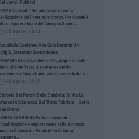
Dei Lavori Pubblici
“ROMA Va avanti l’iter autorizzativo per la
realizzazione del Ponte sullo Stretto. Per domani è
atteso il parere finale del Consiglio Superi…
05 Agosto, 23:23
Accoltella Coetaneo Alla Gola Durante Un
Litigio, Arrestato Sessantenne
“MAMMOLA Un sessantenne, F.S., originario della
piana di Gioia Tauro, è stato arrestato dai
carabinieri a Cinquefrondi perché accusato del t…
05 Agosto, 22:07
Ciclovia Dei Parchi Della Calabria: Al Via La
Messa In Sicurezza Del Tratto Fabrizia – Serra
San Bruno
“SERRA SAN BRUNO Partono i lavori di
riqualificazione e miglioramento della sicurezza
lungo la Ciclovia dei Parchi della Calabria,
concentra…