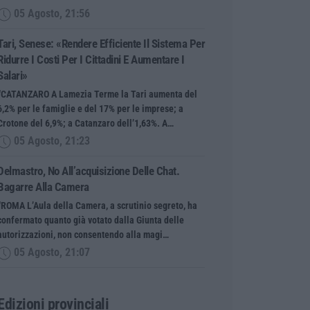
05 Agosto, 21:56
Tari, Senese: «Rendere Efficiente Il Sistema Per
Ridurre I Costi Per I Cittadini E Aumentare I
Salari»
“CATANZARO A Lamezia Terme la Tari aumenta del
6,2% per le famiglie e del 17% per le imprese; a
Crotone del 6,9%; a Catanzaro dell’1,63%. A…
05 Agosto, 21:23
Delmastro, No All’acquisizione Delle Chat.
Bagarre Alla Camera
“ROMA L’Aula della Camera, a scrutinio segreto, ha
confermato quanto già votato dalla Giunta delle
autorizzazioni, non consentendo alla magi…
05 Agosto, 21:07
Edizioni provinciali