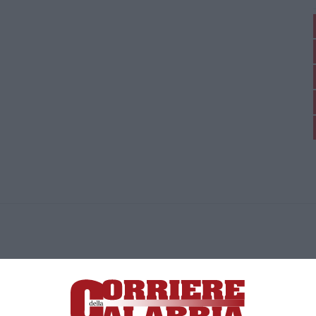
ica di News&Com S.r.l ©2012-
-2026. Tutti i diritti riservati.
ia, Lamezia Terme (CZ)
irettore responsabile Paola Militano |
Privacy