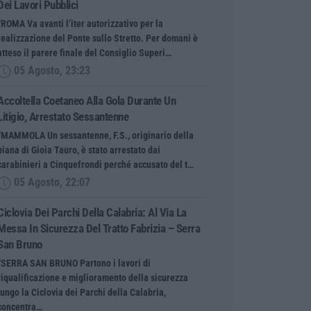
Dei Lavori Pubblici
“ROMA Va avanti l’iter autorizzativo per la
realizzazione del Ponte sullo Stretto. Per domani è
atteso il parere finale del Consiglio Superi…
05 Agosto, 23:23
Accoltella Coetaneo Alla Gola Durante Un
Litigio, Arrestato Sessantenne
“MAMMOLA Un sessantenne, F.S., originario della
piana di Gioia Tauro, è stato arrestato dai
carabinieri a Cinquefrondi perché accusato del t…
05 Agosto, 22:07
Ciclovia Dei Parchi Della Calabria: Al Via La
Messa In Sicurezza Del Tratto Fabrizia – Serra
San Bruno
“SERRA SAN BRUNO Partono i lavori di
riqualificazione e miglioramento della sicurezza
lungo la Ciclovia dei Parchi della Calabria,
concentra…