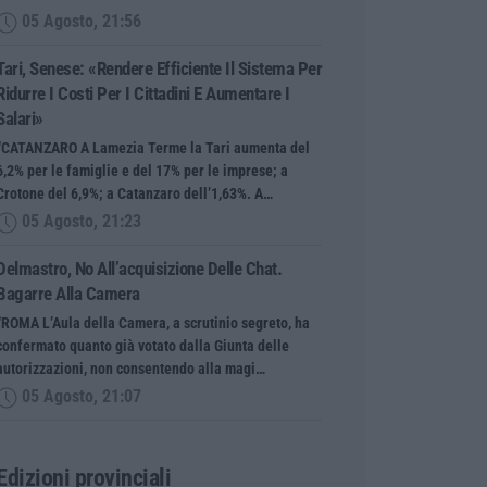
05 Agosto, 21:56
Tari, Senese: «Rendere Efficiente Il Sistema Per
Ridurre I Costi Per I Cittadini E Aumentare I
Salari»
“CATANZARO A Lamezia Terme la Tari aumenta del
6,2% per le famiglie e del 17% per le imprese; a
Crotone del 6,9%; a Catanzaro dell’1,63%. A…
05 Agosto, 21:23
Delmastro, No All’acquisizione Delle Chat.
Bagarre Alla Camera
“ROMA L’Aula della Camera, a scrutinio segreto, ha
confermato quanto già votato dalla Giunta delle
autorizzazioni, non consentendo alla magi…
05 Agosto, 21:07
Edizioni provinciali