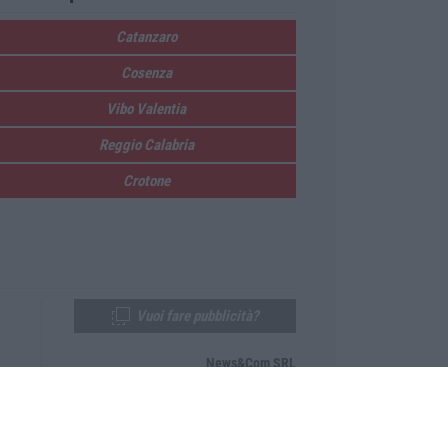
Catanzaro
Cosenza
Vibo Valentia
Reggio Calabria
Crotone
Vuoi fare pubblicità?
News&Com SRL
Telefono:
0968-53665
Email:
newsandcom@gmail.com