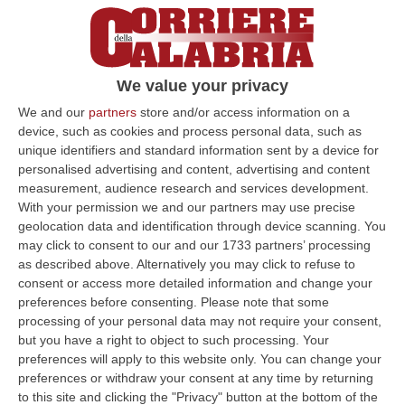
We value your privacy
We and our
partners
store and/or access information on a
device, such as cookies and process personal data, such as
Domani la giornata di prevenzione dello
unique identifiers and standard information sent by a device for
spreco alimentare
personalised advertising and content, advertising and content
measurement, audience research and services development.
Anche in Calabria si celebrerà l’evento
With your permission we and our partners may use precise
organizzato dal Banco Alimentare calabrese.
geolocation data and identification through device scanning. You
Falcone: «Stiamo lavorando affinché altre
may click to consent to our and our 1733 partners’ processing
aziende si uniscano a n…
as described above. Alternatively you may click to refuse to
consent or access more detailed information and change your
Pubblicato il: 04/02/20 – 13:58
preferences before consenting.
Please note that some
processing of your personal data may not require your consent,
but you have a right to object to such processing. Your
preferences will apply to this website only. You can change your
ULTIME DAL CORRIERE DELLA CALABRIA
preferences or withdraw your consent at any time by returning
to this site and clicking the "Privacy" button at the bottom of the
Discussione Sulla Proposta Di Legge Regionale Sugli Idonei Della