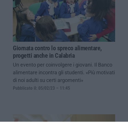
Giornata contro lo spreco alimentare,
progetti anche in Calabria
Un evento per coinvolgere i giovani. Il Banco
alimentare incontra gli studenti. «Più motivati
di noi adulti su certi argomenti»
Pubblicato il: 05/02/23 – 11:45