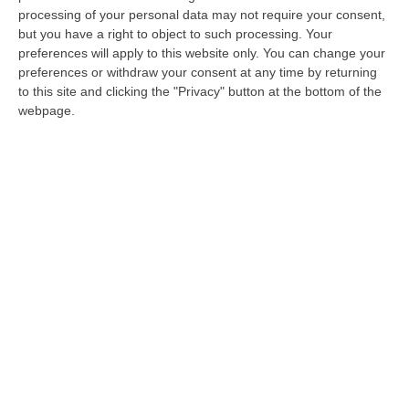
processing of your personal data may not require your consent,
sport e studio: altri 13 campioni scelgono
but you have a right to object to such processing. Your
l’Unical
preferences will apply to this website only. You can change your
preferences or withdraw your consent at any time by returning
Aumentano gli immatricolati del programma
to this site and clicking the "Privacy" button at the bottom of the
che permette di conciliare gli impegni sportivi
webpage.
con l’università
Pubblicato il: 05/12/24 – 11:38