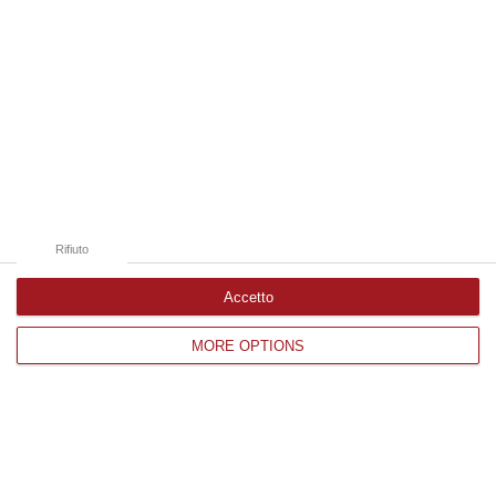
Parigi 2024
Pubblicato il: 04/02/24 – 16:47
Rifiuto
Accetto
MORE OPTIONS
Tuffi, il calabrese Tocci quarto ai Mondiali
di Doha
Il 29enne cosentino chiude a un passo dal
podio la gara da un metro. Dietro di lui