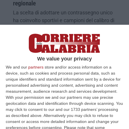
regionale
La scelta di adottare un contrassegno unico
ha coinvolto sportivi e campioni del calibro di
Giovanni Tocci e partner prestigiosi come la
Lilt
Pubblicato il: 16/04/25 – 8:46
We value your privacy
We and our
partners
store and/or access information on a
device, such as cookies and process personal data, such as
unique identifiers and standard information sent by a device for
personalised advertising and content, advertising and content
measurement, audience research and services development.
With your permission we and our partners may use precise
geolocation data and identification through device scanning. You
may click to consent to our and our 1733 partners’ processing
as described above. Alternatively you may click to refuse to
consent or access more detailed information and change your
DUnicAL Career, il binomio vincente tra
preferences before consenting.
Please note that some