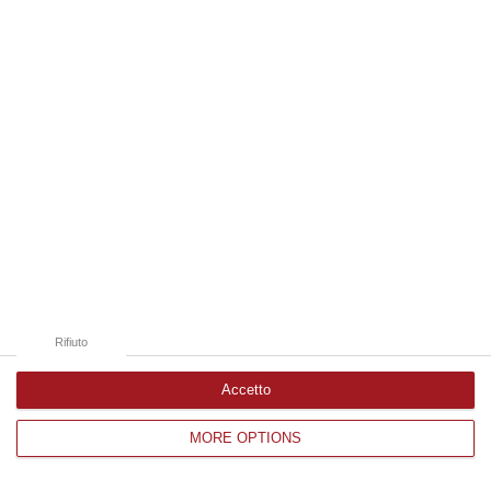
Edizioni provinciali
Catanzaro
Cosenza
Vibo Valentia
Reggio Calabria
Crotone
Rifiuto
Accetto
MORE OPTIONS
Corriere delle Calabria è una testata giornalistica di News&Com S.r.l
©2012-
-2026. Tutti i diritti riservati.