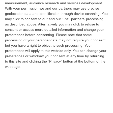
06 Agosto, 20:48
measurement, audience research and services development.
With your permission we and our partners may use precise
Dai Piani Per Il Rischio Sismico Al Welfare, I Provvedimenti
geolocation data and identification through device scanning. You
Approvati Dalla Giunta Regionale
may click to consent to our and our 1731 partners’ processing
as described above. Alternatively you may click to refuse to
“CATANZARO La Giunta della Regione Calabria, nella seduta odierna, su
consent or access more detailed information and change your
proposta del presidente Roberto Occhiuto, ha approvato il nuovo Protoc…
preferences before consenting.
Please note that some
06 Agosto, 20:03
processing of your personal data may not require your consent,
but you have a right to object to such processing. Your
Reggio Calabria, Bernini In Visita Alla Mediterranea: «Qui La
preferences will apply to this website only. You can change your
Facoltà Di Medicina? Valuteremo La Domanda»
preferences or withdraw your consent at any time by returning
“REGGIO CALABRIA La ministra dell’Università e della ricerca Anna Maria
to this site and clicking the "Privacy" button at the bottom of the
Bernini ha visitato oggi la Mediterranea di Reggio Calabria, accompa…
webpage.
06 Agosto, 19:49
L’estate Di Sangue Sulle Strade Vibonesi, Le Vite Spezzate Di
Carmelo E Andrea E Una Provincia Sotto Shock
“VIBO VALENTIA Carmelo aveva 27 anni, Andrea solo 23. Due giovani vite
spezzate, famiglie e comunità sconvolte in una drammatica scia di san…
06 Agosto, 19:10