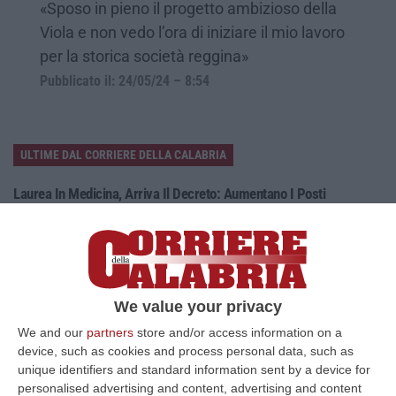
«Sposo in pieno il progetto ambizioso della
Viola e non vedo l’ora di iniziare il mio lavoro
per la storica società reggina»
Pubblicato il: 24/05/24 – 8:54
ULTIME DAL CORRIERE DELLA CALABRIA
Laurea In Medicina, Arriva Il Decreto: Aumentano I Posti
“ROMA Aumentano i posti disponibili per l’immatricolazione ai corsi di
laurea magistrale in Medicina e Chirurgia, Odontoiatria e Protesi den…
06 Agosto, 20:49
La Rivista “America Journals” Celebra Lo Stilista Anton Giulio
We value your privacy
Grande
We and our
partners
store and/or access information on a
“«Rinomato per la sua impeccabile maestria artigianale e la sua
device, such as cookies and process personal data, such as
creatività visionaria, ha trasformato la moda italiana in un’espressione
unique identifiers and standard information sent by a device for
dur…
personalised advertising and content, advertising and content