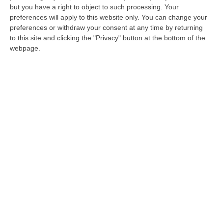
but you have a right to object to such processing. Your
Designati dai gruppi i componenti dei due
preferences will apply to this website only. You can change your
preferences or withdraw your consent at any time by returning
organismi. Presto al via, nella prima, l’esame
to this site and clicking the "Privacy" button at the bottom of the
dei ricorsi dei non eletti
webpage.
Pubblicato il: 27/05/20 – 9:58
ULTIME DAL CORRIERE DELLA CALABRIA
Sistema Bibliotecario Vibonese, La Dura Replica Di Soriano E
Romeo: «Il Fallimento È Di Chi Ha Staccato La Spina»
“VIBO VALENTIA «In queste ore si stanno susseguendo dichiarazioni e
prese di posizione sul futuro del Sistema Bibliotecario Vibonese.
Compre…
06 Agosto, 22:18
Laurea In Medicina, Arriva Il Decreto: Aumentano I Posti
“ROMA Aumentano i posti disponibili per l’immatricolazione ai corsi di