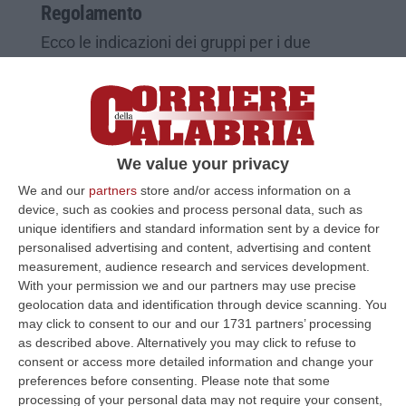
Regolamento
Ecco le indicazioni dei gruppi per i due
organismi, composti da dieci consiglieri. Nei
prossimi giorni l’esame dei ricorsi
Pubblicato il: 01/12/21 – 13:16
We value your privacy
We and our
partners
store and/or access information on a
device, such as cookies and process personal data, such as
unique identifiers and standard information sent by a device for
personalised advertising and content, advertising and content
measurement, audience research and services development.
With your permission we and our partners may use precise
geolocation data and identification through device scanning. You
may click to consent to our and our 1731 partners’ processing
as described above. Alternatively you may click to refuse to
consent or access more detailed information and change your
Consiglio regionale, ecco le Giunte delle
preferences before consenting.
Please note that some
processing of your personal data may not require your consent,
elezioni e del regolamento