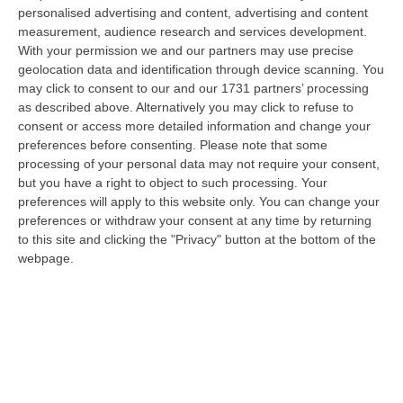
“VIBO VALENTIA Non ce l’ha fatta Andrea Minasi, la giovane pianista di
personalised advertising and content, advertising and content
appena 23 anni travolta da un Suv lo scorso 28 luglio mentre attraver…
measurement, audience research and services development.
With your permission we and our partners may use precise
06 Agosto, 14:07
geolocation data and identification through device scanning. You
may click to consent to our and our 1731 partners’ processing
Bloccati Nel Cuore Dell’Aspromonte, Salvato Un Gruppo Di 18
as described above. Alternatively you may click to refuse to
Persone Con 7 Minori
consent or access more detailed information and change your
“Si è conclusa positivamente una complessa operazione di soccorso nel
preferences before consenting.
Please note that some
territorio di San Luca, dove un gruppo di 18 persone, tra cui sette mi…
processing of your personal data may not require your consent,
06 Agosto, 13:22
but you have a right to object to such processing. Your
preferences will apply to this website only. You can change your
Destagionalizzazione, Occhiuto: «La Vera Sfida È Una Calabria
preferences or withdraw your consent at any time by returning
Attrattiva Tutto L’anno»
to this site and clicking the "Privacy" button at the bottom of the
webpage.
“FALERNA Sono incoraggianti i dati contenuti nell’Anteprima dello studio
“L’impatto delle politiche e degli investimenti in Destination Mark…
06 Agosto, 13:17
Un Museo Senza Barriere: Il MArRC Si Rinnova Nel Segno
Dell’accessibilità E Dell’inclusione
“REGGIO CALABRIA Nuovi spazi dedicati alla sosta e contenuti