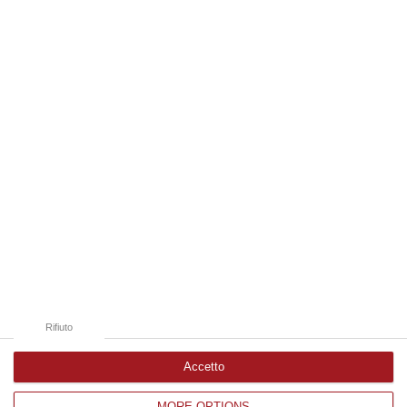
multimediali e immersivi, percorsi e
mappe tattili, quiet room, wayfinding e nu…
06 Agosto, 13:14
Edizioni provinciali
Catanzaro
Cosenza
Vibo Valentia
Reggio Calabria
Crotone
Rifiuto
Accetto
MORE OPTIONS