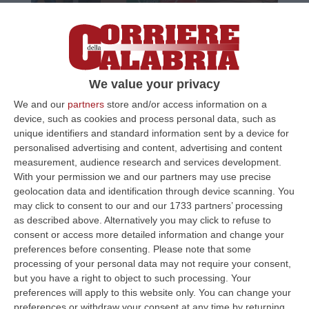
Bonifica Sin di Crotone, Avs: «Le
discariche calabresi dismesse non restino
una promessa non mantenuta»
We value your privacy
Il futuro del sito ex Eni e i riflessi sulla salute
pubblica: preoccupante l’aumento dei casi di
We and our
partners
store and/or access information on a
device, such as cookies and process personal data, such as
malattie oncologiche legato all’inquinamento
unique identifiers and standard information sent by a device for
Pubblicato il: 02/04/25 – 16:29
personalised advertising and content, advertising and content
measurement, audience research and services development.
With your permission we and our partners may use precise
geolocation data and identification through device scanning. You
may click to consent to our and our 1733 partners’ processing
as described above. Alternatively you may click to refuse to
consent or access more detailed information and change your
preferences before consenting.
Please note that some
processing of your personal data may not require your consent,
but you have a right to object to such processing. Your
preferences will apply to this website only. You can change your
preferences or withdraw your consent at any time by returning