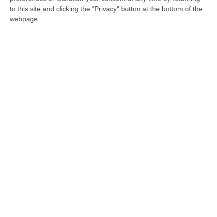
to this site and clicking the "Privacy" button at the bottom of the
webpage.
Elezioni a Corigliano Rossano, Pd: «I Verdi
alimentano veleni e divisioni»
L’affondo del Partito democratico dopo le
parole di Giuseppe Campana: «In questo
modo si avvantaggia la destra»
Pubblicato il: 10/03/24 – 13:45