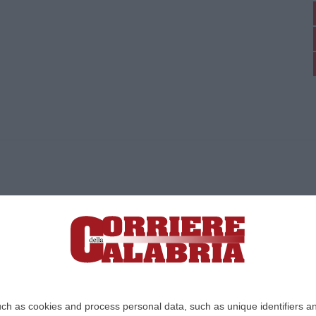
ica di News&Com S.r.l ©2012-
-2026. Tutti i diritti riservati.
ia, Lamezia Terme (CZ)
irettore responsabile Paola Militano |
Privacy
ch as cookies and process personal data, such as unique identifiers an