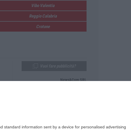
Vibo Valentia
Reggio Calabria
Crotone
Vuoi fare pubblicità?
News&Com SRL
Telefono:
0968-53665
Email:
newsandcom@gmail.com
d standard information sent by a device for personalised advertising