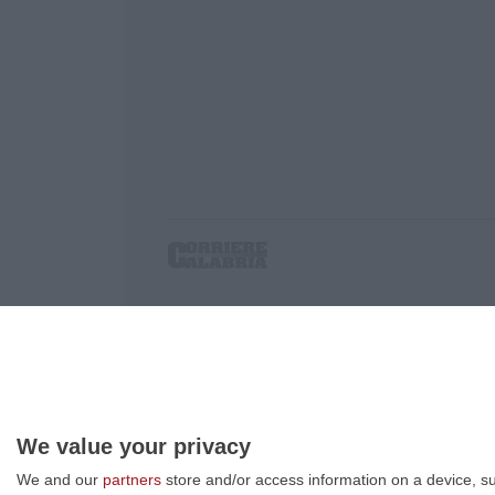
Corriere delle Calabria è una testata giornalist
P.IVA. 03199620794, Via del mare 6/G, S.Eufem
Iscrizione tribunale di Lamezia Terme 5/2011 - D
Effettua una ricerca sul Corriere delle Calabria
We value your privacy
We and our
partners
store and/or access information on a device, su