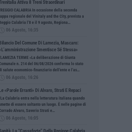
Trenitalia Attiva 8 Treni Straordinari
“REGGIO CALABRIA In occasione della seconda
tappa regionale del Vinitaly and the City, prevista a
Reggio Calabria l’8 e il 9 agosto, Regiona…
06 Agosto, 16:35
Bilancio Del Comune Di Lamezia, Mascaro:
«L’amministrazione Smentisce Sé Stessa»
“LAMEZIA TERME «La deliberazione di Giunta
Comunale n. 214 del 06/08/2026 conferma lo stato
di salute economico-finanziario dell’ente e l’as…
06 Agosto, 16:26
Le «parole Erranti» Di Alvaro, Strati E Repaci
“La Calabria entra nella letteratura italiana quando
smette di essere soltanto un luogo. È nelle pagine di
Corrado Alvaro, Saverio Strati e…
06 Agosto, 16:05
Sanità, La “cassaforte” Della Regione Calabria