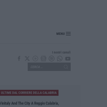
erranti» di Alvaro, Strati e Repaci
MENU
I nostri canali
ULTIME DAL CORRIERE DELLA CALABRIA
Vinitaly And The City A Reggio Calabria,