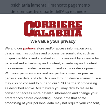
psichiatria lamenta il mancato pagamento
dei corrispettivi d parte dell’Asp e chiede
l’intervento delle istituz…
Pubblicato il: 16/06/20 – 11:47
We value your privacy
We and our
partners
store and/or access information on a
device, such as cookies and process personal data, such as
unique identifiers and standard information sent by a device for
personalised advertising and content, advertising and content
measurement, audience research and services development.
With your permission we and our partners may use precise
geolocation data and identification through device scanning. You
may click to consent to our and our 1733 partners’ processing
as described above. Alternatively you may click to refuse to
L'INTERVISTA | Coronavirus, Foti: «Al
consent or access more detailed information and change your
preferences before consenting.
Please note that some
momento non c’è allarme. Ma serve
processing of your personal data may not require your consent,