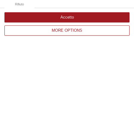
08 Agosto, 19:38
Rifiuto
Accetto
Edizioni provinciali
MORE OPTIONS
Catanzaro
Cosenza
Vibo Valentia
Reggio Calabria
Crotone
Corriere delle Calabria è una testata giornalistica di News&Com S.r.l