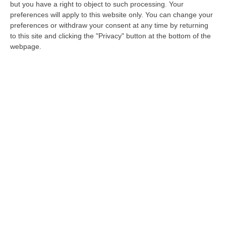
prevenire e autotutelarsi»
but you have a right to object to such processing. Your
preferences will apply to this website only. You can change your
Il primario del reparto malattie infettive del
preferences or withdraw your consent at any time by returning
Gom spiega dubbi e luoghi comuni sul Covid-
to this site and clicking the "Privacy" button at the bottom of the
19: «Se i contagi saranno contenuti i tre
webpage.
ospedali potrebbe…
Pubblicato il: 24/02/20 – 21:12
ULTIME DAL CORRIERE DELLA CALABRIA
All’asta Il Pallone Della “mano Di Dio” Di Maradona
“ROMA Il pallone con cui Diego Maradona segnò durante la storica
vittoria dell’Argentina sull’Inghilterra ai Mondiali del 1986 potrebbe
esse…
08 Agosto, 23:28
Milano, Vannacci Candida Il Generale Burgio
“ROMA “La sfida delle grandi città correremo in tutte le grandi città