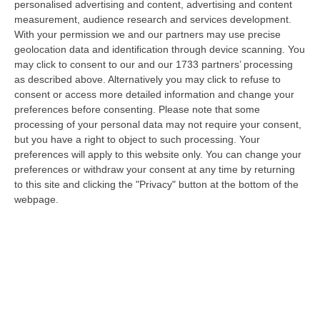
personalised advertising and content, advertising and content
laurea magistrale in Medicina e Chirurgia, Odontoiatria e Protesi den…
measurement, audience research and services development.
06 Agosto, 20:49
With your permission we and our partners may use precise
geolocation data and identification through device scanning. You
La Rivista “America Journals” Celebra Lo Stilista Anton Giulio
may click to consent to our and our 1733 partners’ processing
Grande
as described above. Alternatively you may click to refuse to
“«Rinomato per la sua impeccabile maestria artigianale e la sua
consent or access more detailed information and change your
creatività visionaria, ha trasformato la moda italiana in un’espressione
preferences before consenting.
Please note that some
dur…
processing of your personal data may not require your consent,
06 Agosto, 20:48
but you have a right to object to such processing. Your
preferences will apply to this website only. You can change your
Dai Piani Per Il Rischio Sismico Al Welfare, I Provvedimenti
preferences or withdraw your consent at any time by returning
to this site and clicking the "Privacy" button at the bottom of the
Approvati Dalla Giunta Regionale
webpage.
“CATANZARO La Giunta della Regione Calabria, nella seduta odierna, su
proposta del presidente Roberto Occhiuto, ha approvato il nuovo Protoc…
06 Agosto, 20:03
Reggio Calabria, Bernini In Visita Alla Mediterranea: «Qui La
Facoltà Di Medicina? Valuteremo La Domanda»
“REGGIO CALABRIA La ministra dell’Università e della ricerca Anna Maria
Bernini ha visitato oggi la Mediterranea di Reggio Calabria, accompa…