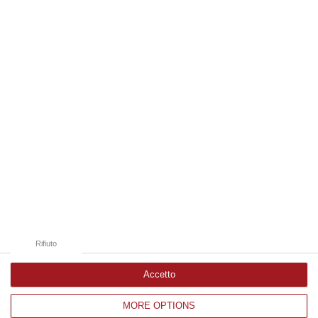
06 Agosto, 19:49
Edizioni provinciali
Catanzaro
Cosenza
Vibo Valentia
Reggio Calabria
Crotone
Rifiuto
Accetto
MORE OPTIONS