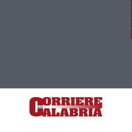
ica di News&Com S.r.l ©2012-
-2026. Tutti i diritti riservati.
ia, Lamezia Terme (CZ)
irettore responsabile Paola Militano |
Privacy