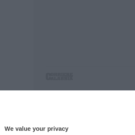
Corriere delle Calabria è una testata giornalist
P.IVA. 03199620794, Via del mare 6/G, S.Eufem
Iscrizione tribunale di Lamezia Terme 5/2011 - D
Effettua una ricerca sul Corriere delle Calabria
We value your privacy