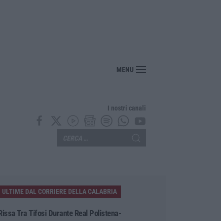
bria, Zoppas: «Il Vinitaly è uno strumento incredibile per gli imprenditori»
MENU
I nostri canali
ULTIME DAL CORRIERE DELLA CALABRIA
Rissa Tra Tifosi Durante Real Polistena-