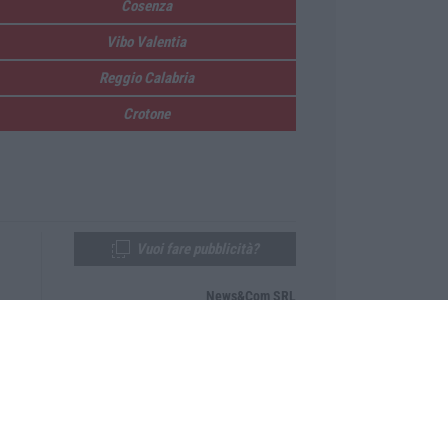
Cosenza
Vibo Valentia
Reggio Calabria
Crotone
Vuoi fare pubblicità?
News&Com SRL
Telefono:
0968-53665
Email:
newsandcom@gmail.com