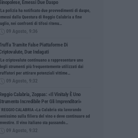
Sinopolese, Emessi Due Daspo
“La polizia ha notificato due provvedimenti di daspo,
emessi dalla Questura di Reggio Calabria a fine
luglio, nei confronti di tifosi ritenu…
09 Agosto, 9:36
Truffa Tramite False Piattaforme Di
Criptovalute, Due Indagati
“Le criptovalute continuano a rappresentare uno
degli strumenti più frequentemente utilizzati dai
truffatori per attirare potenziali vittime…
09 Agosto, 9:32
Reggio Calabria, Zoppas: «Il Vinitaly È Uno
Strumento Incredibile Per Gli Imprenditori»
” REGGIO CALABRIA «La Calabria sta lavorando
benissimo sulla filiera del vino e deve continuare ad
investire. Il vino italiano sta passando…
09 Agosto, 9:32