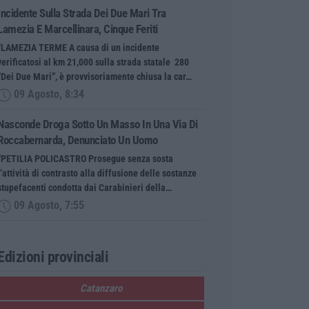
Incidente Sulla Strada Dei Due Mari Tra
Lamezia E Marcellinara, Cinque Feriti
“LAMEZIA TERME A causa di un incidente
verificatosi al km 21,000 sulla strada statale 280
“Dei Due Mari”, è provvisoriamente chiusa la car…
09 Agosto, 8:34
Nasconde Droga Sotto Un Masso In Una Via Di
Roccabernarda, Denunciato Un Uomo
“PETILIA POLICASTRO Prosegue senza sosta
l’attività di contrasto alla diffusione delle sostanze
stupefacenti condotta dai Carabinieri della…
09 Agosto, 7:55
Edizioni provinciali
Catanzaro