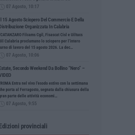
07 Agosto, 10:17
Il 15 Agosto Sciopero Del Commercio E Della
Distribuzione Organizzata In Calabria
“CATANZARO Filcams Cgil, Fisascat Cisl e Uiltucs
Uil Calabria proclamano lo sciopero per l’intero
turno di lavoro del 15 agosto 2026. La dec…
07 Agosto, 10:06
Estate, Secondo Weekend Da Bollino “nero” –
VIDEO
“ROMA Entra nel vivo l’esodo estivo con la settimana
che porta al Ferragosto, segnata dalla chiusura della
gran parte delle attività economi…
07 Agosto, 9:55
Edizioni provinciali