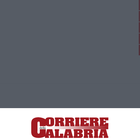
ica di News&Com S.r.l ©2012-
-2026. Tutti i diritti riservati.
ia, Lamezia Terme (CZ)
irettore responsabile Paola Militano |
Privacy