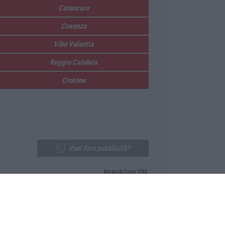
Catanzaro
Cosenza
Vibo Valentia
Reggio Calabria
Crotone
Vuoi fare pubblicità?
News&Com SRL
Telefono:
0968-53665
Email:
newsandcom@gmail.com