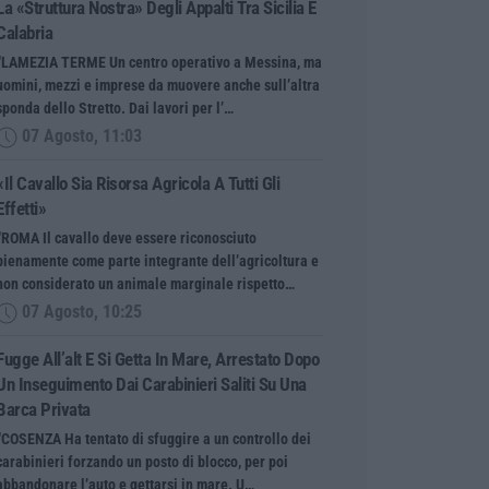
La «struttura Nostra» Degli Appalti Tra Sicilia E
Calabria
“LAMEZIA TERME Un centro operativo a Messina, ma
uomini, mezzi e imprese da muovere anche sull’altra
sponda dello Stretto. Dai lavori per l’…
07 Agosto, 11:03
«Il Cavallo Sia Risorsa Agricola A Tutti Gli
Effetti»
“ROMA Il cavallo deve essere riconosciuto
pienamente come parte integrante dell’agricoltura e
non considerato un animale marginale rispetto…
07 Agosto, 10:25
Fugge All’alt E Si Getta In Mare, Arrestato Dopo
Un Inseguimento Dai Carabinieri Saliti Su Una
Barca Privata
“COSENZA Ha tentato di sfuggire a un controllo dei
carabinieri forzando un posto di blocco, per poi
abbandonare l’auto e gettarsi in mare. U…