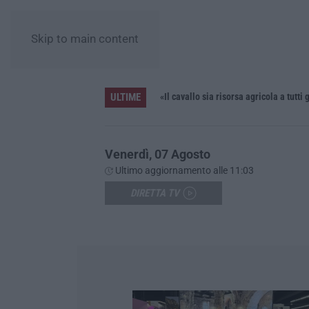
Skip to main content
ULTIME
Cedir, Rende e San Giovanni in Fiore, Scirocco e la «struttura nostra» degli appalti tra Sicilia e Calabria
«Il cavallo sia risorsa agricola a tutti g
Venerdì, 07 Agosto
Ultimo aggiornamento alle 11:03
DIRETTA TV