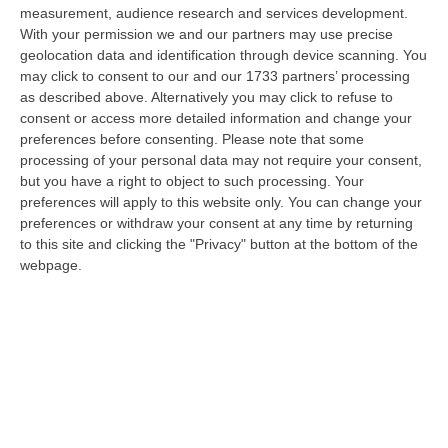
Nella r…
measurement, audience research and services development.
08 Agosto, 14:34
With your permission we and our partners may use precise
geolocation data and identification through device scanning. You
Travolge I Ciclisti E Poi Torna Indietro Per Investirli Ancora:
may click to consent to our and our 1733 partners’ processing
Fermato
as described above. Alternatively you may click to refuse to
consent or access more detailed information and change your
“Una mattinata in bicicletta si è trasformata in una scena di violenza a
preferences before consenting.
Please note that some
Lanzo Torinese, lungo la strada che conduce verso Coassolo. Un auto…
processing of your personal data may not require your consent,
08 Agosto, 13:18
but you have a right to object to such processing. Your
preferences will apply to this website only. You can change your
Investimenti Sostenibili 4.0, 448 Milioni Per Le Imprese Del Sud
preferences or withdraw your consent at any time by returning
“Quattrocentoquarantotto milioni di euro per sostenere gli investimenti
to this site and clicking the "Privacy" button at the bottom of the
innovativi e sostenibili delle imprese del Mezzogiorno, Calabria com…
webpage.
08 Agosto, 12:29
Elettricista Morto Folgorato A Calanna, Disposta L’autopsia:
Sequestrato Il Furgone Della Ditta
“REGGIO CALABRIA La Procura della Repubblica di Reggio Calabria ha
disposto l’autopsia sul corpo di Antonino Fabio Calabrò, l’elettricista d…
08 Agosto, 12:09