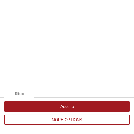
Edizioni provinciali
Catanzaro
Cosenza
Vibo Valentia
Reggio Calabria
Crotone
Rifiuto
Accetto
MORE OPTIONS
Corriere delle Calabria è una testata giornalistica di News&Com S.r.l
©2012-
-2026. Tutti i diritti riservati.