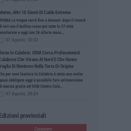
Meteo, Altri 10 Giorni Di Caldo Estremo
“ROMA La tregua varrà fino a domani: dopo il record
di ieri con il bollino rosso per tutte le 27 città
monitorate e oggi con 26 allerte mass…
07 Agosto, 20:33
Torna In Calabria: OSM Cerca Professionisti
Calabresi Che Vivono Al Nord E Che Hanno
Voglia Di Rientrare Nella Terra Di Origine
“Se per anni lasciare la Calabria è stata una scelta
quasi obbligata oggi è possibile fare un’inversione
di marcia grazie ad OSM Centro Cala…
07 Agosto, 20:24
Edizioni provinciali
Catanzaro