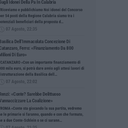
Sugli Idonei Della Pa In Calabria
“Riceviamo e pubblichiamo Noi idonei del Concorso
per 54 posti della Regione Calabria siamo tra i
potenziali beneficiari della proposta d…
07 Agosto, 22:35
Basilica Dell’Immacolata Concezione Di
Catanzaro, Ferro: «finanziamento Da 800
Milioni Di Euro»
“CATANZARO «Con un importante finanziamento di
800 mila euro, si potrà dare avvio agli attesi lavori di
ristrutturazione della Basilica dell…
07 Agosto, 22:02
Renzi: «Conte? Sarebbe Delittuoso
Vannaccizzare La Coalizione»
“ROMA «Conte sta giocando la sua partita, vedremo
se le primarie si faranno, quando e con che formato,
se a due Conte-Schlein o se ci sarann…
07 Agosto, 21:35