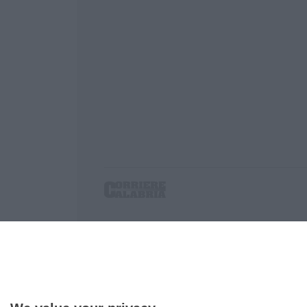
Corriere delle Calabria è una testata giornalist
P.IVA. 03199620794, Via del mare 6/G, S.Eufem
Iscrizione tribunale di Lamezia Terme 5/2011 - D
Effettua una ricerca sul Corriere delle Calabria