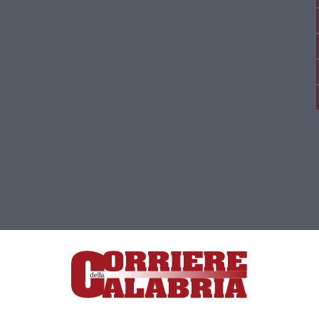
ica di News&Com S.r.l ©2012-
-2026. Tutti i diritti riservati.
ia, Lamezia Terme (CZ)
irettore responsabile Paola Militano |
Privacy