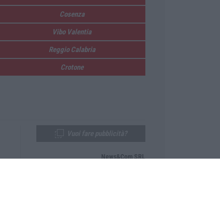
Cosenza
Vibo Valentia
Reggio Calabria
Crotone
Vuoi fare pubblicità?
News&Com SRL
Telefono:
0968-53665
Email:
newsandcom@gmail.com