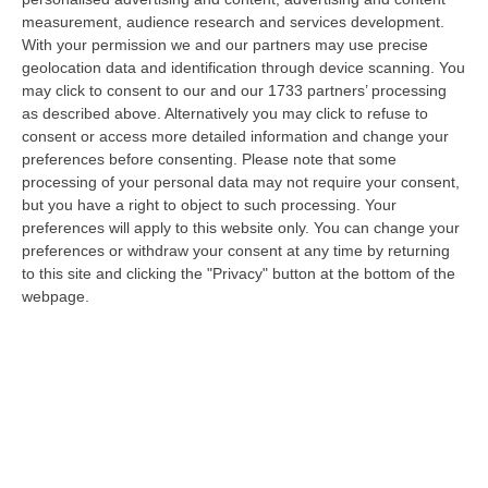
Occhiuto…
measurement, audience research and services development.
07 Agosto, 17:05
With your permission we and our partners may use precise
geolocation data and identification through device scanning. You
Gestione Sanitaria Accentrata, La Giunta Regionale Approva Il
may click to consent to our and our 1733 partners’ processing
Bilancio: Utile D’esercizio Di Oltre 240 Milioni
as described above. Alternatively you may click to refuse to
consent or access more detailed information and change your
“CATANZARO Su proposta del presidente Roberto Occhiuto, la Giunta
preferences before consenting.
Please note that some
della Regione Calabria ha approvato il bilancio di esercizio 2025 della
processing of your personal data may not require your consent,
Ge…
but you have a right to object to such processing. Your
07 Agosto, 16:54
preferences will apply to this website only. You can change your
preferences or withdraw your consent at any time by returning
Whisky, Il Nuovo Viaggio Sonoro Dei Duettango È Disponibile Ora
to this site and clicking the "Privacy" button at the bottom of the
“COSENZA È disponibile da oggi su tutte le principali piattaforme digitali
webpage.
e in formato fisico Whisky, il nuovo album dei Duettango, Filippo…
07 Agosto, 16:39
Ultimatum Della Spagna All’Italia: «Revochi I Controlli Alle
Frontiere»
“Il governo spagnolo chiede all’Italia di revocare entro domenica 9 agosto
i controlli alle frontiere reintrodotti il primo agosto, dopo la…