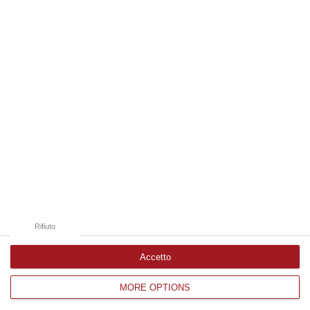
07 Agosto, 15:38
Edizioni provinciali
Catanzaro
Cosenza
Vibo Valentia
Reggio Calabria
Crotone
Rifiuto
Accetto
MORE OPTIONS
Corriere delle Calabria è una testata giornalistica di News&Com S.r.l