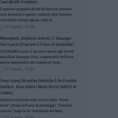
Controlli Alle Frontiere»
“Il governo spagnolo chiede all’Italia di revocare
entro domenica 9 agosto i controlli alle frontiere
reintrodotti il primo agosto, dopo la…
07 Agosto, 15:38
‘Ndrangheta, Inchiesta Artemis 2: Giuseppe
Vinci Lascia Il Carcere E Passa Ai Domiciliari
“CATANZARO Lascia il carcere e passa agli arresti
domiciliari Giuseppe Vinci, responsabile dell’area
tecnico manutentiva del Comune di Corta…
07 Agosto, 15:23
Green Island, Ricariche Elettriche E Un Presidio
Sanitario. Anas Attiva I Nuovi Servizi Sull’A2 In
Calabria
“Entrano in funzione tutti i servizi della “Green
Island” situata nell’area di parcheggio “Contessa
Soprana” lungo la A2 “Autostrada del Med…
07 Agosto, 15:09