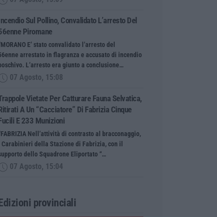
Incendio Sul Pollino, Convalidato L’arresto Del
56enne Piromane
“MORANO E’ stato convalidato l’arresto del
56enne arrestato in flagranza e accusato di incendio
boschivo. L’arresto era giunto a conclusione…
07 Agosto, 15:08
Trappole Vietate Per Catturare Fauna Selvatica,
Ritirati A Un “cacciatore” Di Fabrizia Cinque
Fucili E 233 Munizioni
“FABRIZIA Nell’attività di contrasto al bracconaggio,
i Carabinieri della Stazione di Fabrizia, con il
supporto dello Squadrone Eliportato “…
07 Agosto, 15:04
Edizioni provinciali