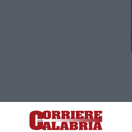
ica di News&Com S.r.l ©2012-
-2026. Tutti i diritti riservati.
ia, Lamezia Terme (CZ)
irettore responsabile Paola Militano |
Privacy