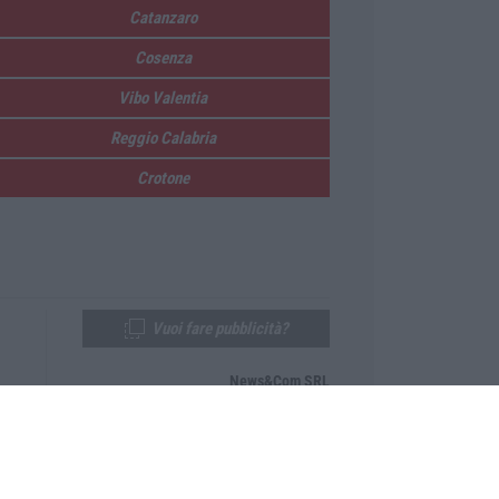
Catanzaro
Cosenza
Vibo Valentia
Reggio Calabria
Crotone
Vuoi fare pubblicità?
News&Com SRL
Telefono:
0968-53665
Email:
newsandcom@gmail.com