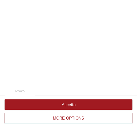
Edizioni provinciali
Catanzaro
Cosenza
Vibo Valentia
Reggio Calabria
Crotone
Rifiuto
Accetto
MORE OPTIONS
Corriere delle Calabria è una testata giornalistica di News&Com S.r.l
©2012-
-2026. Tutti i diritti riservati.
P.IVA. 03199620794, Via del mare 6/G, S.Eufemia, Lamezia Terme