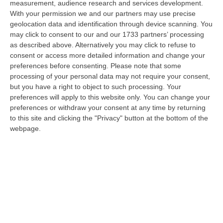
measurement, audience research and services development.
Gioia Tauro, Blitz Ad Alto Impatto Alla Ciambra: 24 Perquisizioni E
With your permission we and our partners may use precise
geolocation data and identification through device scanning. You
275 Persone Identificate – VIDEO
may click to consent to our and our 1733 partners’ processing
“Maxi servizio congiunto di controllo del territorio nel quartiere Ciambra
as described above. Alternatively you may click to refuse to
di Gioia Tauro, area indicata come ad alta densità criminale. L’o…
consent or access more detailed information and change your
08 Agosto, 8:49
preferences before consenting.
Please note that some
processing of your personal data may not require your consent,
Regione Calabria, Buono Pasto A 8 Euro E Welfare Per I Pendolari:
but you have a right to object to such processing. Your
Il CSA-Cisal Promuove Il Nuovo Contratto Integrativo
preferences will apply to this website only. You can change your
preferences or withdraw your consent at any time by returning
“Il CSA-Cisal esprime apprezzamento per la sottoscrizione del Contratto
to this site and clicking the "Privacy" button at the bottom of the
collettivo integrativo 2026 del personale del comparto della Regione…
webpage.
08 Agosto, 8:38
Esodo Estivo, Sabato Da Bollino Nero: Traffico Intenso Verso La
Calabria
“È la giornata più difficile del secondo grande weekend dell’esodo estivo.
Sabato 8 agosto è da bollino nero sulle strade italiane, con il p…
08 Agosto, 7:45