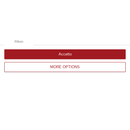
Edizioni provinciali
Catanzaro
Cosenza
Rifiuto
Vibo Valentia
Accetto
Reggio Calabria
Crotone
MORE OPTIONS
Corriere delle Calabria è una testata giornalistica di News&Com S.r.l
©2012-
-2026. Tutti i diritti riservati.
P.IVA. 03199620794, Via del mare 6/G, S.Eufemia, Lamezia Terme