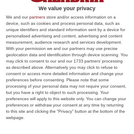
La soddisfazione di Occhiuto: «Il turismo
We value your privacy
ecosostenibile valorizza la nostra regione»
We and our
partners
store and/or access information on a
Pubblicato il: 02/06/24 – 11:04
device, such as cookies and process personal data, such as
unique identifiers and standard information sent by a device for
personalised advertising and content, advertising and content
measurement, audience research and services development.
ULTIME DAL CORRIERE DELLA CALABRIA
With your permission we and our partners may use precise
geolocation data and identification through device scanning. You
Estate, La Finanza Di Vibo Intensifica I Controlli: Oltre 280
may click to consent to our and our 1733 partners’ processing
Verifiche Fiscali E 120 Multe Stradali
as described above. Alternatively you may click to refuse to
consent or access more detailed information and change your
“VIBO VALENTIA Con l’aumento dei flussi turistici estivi, la Guardia di
preferences before consenting.
Please note that some
Finanza di Vibo Valentia ha intensificato i controlli sul territorio…
processing of your personal data may not require your consent,
07 Agosto, 9:29
but you have a right to object to such processing. Your
preferences will apply to this website only. You can change your
Completato Con Esito Positivo Il Recupero Del Gruppo Scout
preferences or withdraw your consent at any time by returning
Disperso Nell’Aspromonte
to this site and clicking the "Privacy" button at the bottom of the
“REGGIO CALABRIA Si è conclusa con esito positivo una complessa
webpage.
operazione di soccorso nel Parco Nazionale dell’Aspromonte, nel
territorio c…