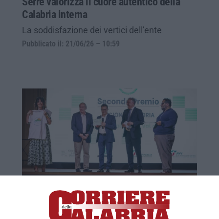
Serre valorizza il cuore autentico della
Calabria interna
La soddisfazione dei vertici dell’ente
Pubblicato il: 21/06/26 – 10:59
Oscar del Cicloturismo, Calabria al
secondo posto con Ciclovia della Val di
Neto – VIDEO