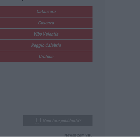
Catanzaro
Cosenza
Vibo Valentia
Reggio Calabria
Crotone
Vuoi fare pubblicità?
News&Com SRL