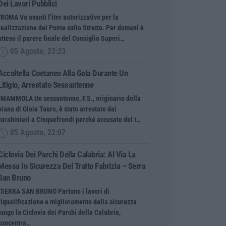
Dei Lavori Pubblici
“ROMA Va avanti l’iter autorizzativo per la
realizzazione del Ponte sullo Stretto. Per domani è
atteso il parere finale del Consiglio Superi…
05 Agosto, 23:23
Accoltella Coetaneo Alla Gola Durante Un
Litigio, Arrestato Sessantenne
“MAMMOLA Un sessantenne, F.S., originario della
piana di Gioia Tauro, è stato arrestato dai
carabinieri a Cinquefrondi perché accusato del t…
05 Agosto, 22:07
Ciclovia Dei Parchi Della Calabria: Al Via La
Messa In Sicurezza Del Tratto Fabrizia – Serra
San Bruno
“SERRA SAN BRUNO Partono i lavori di
riqualificazione e miglioramento della sicurezza
lungo la Ciclovia dei Parchi della Calabria,
concentra…