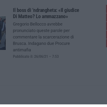
Il boss di ‘ndrangheta: «Il giudice
Di Matteo? Lo ammazzano»
Gregorio Bellocco avrebbe
pronunciato queste parole per
commentare la scarcerazione di
Brusca. Indagano due Procure
antimafia
Pubblicato il: 26/06/21 – 7:53