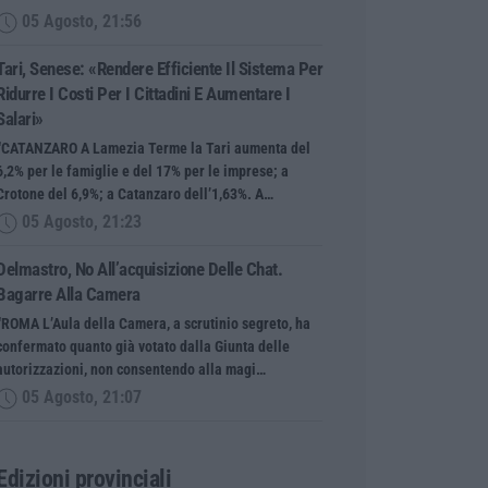
05 Agosto, 21:56
Tari, Senese: «Rendere Efficiente Il Sistema Per
Ridurre I Costi Per I Cittadini E Aumentare I
Salari»
“CATANZARO A Lamezia Terme la Tari aumenta del
6,2% per le famiglie e del 17% per le imprese; a
Crotone del 6,9%; a Catanzaro dell’1,63%. A…
05 Agosto, 21:23
Delmastro, No All’acquisizione Delle Chat.
Bagarre Alla Camera
“ROMA L’Aula della Camera, a scrutinio segreto, ha
confermato quanto già votato dalla Giunta delle
autorizzazioni, non consentendo alla magi…
05 Agosto, 21:07
Edizioni provinciali