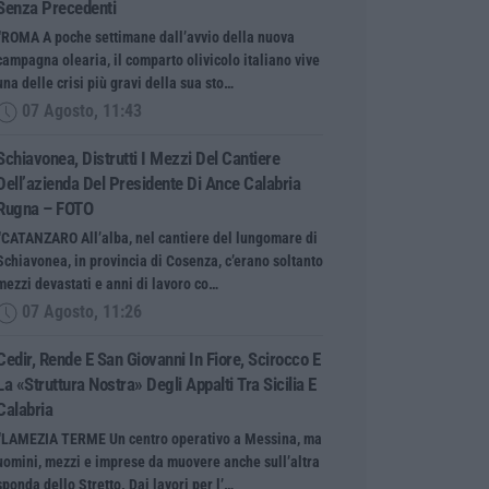
Senza Precedenti
“ROMA A poche settimane dall’avvio della nuova
campagna olearia, il comparto olivicolo italiano vive
una delle crisi più gravi della sua sto…
07 Agosto, 11:43
Schiavonea, Distrutti I Mezzi Del Cantiere
Dell’azienda Del Presidente Di Ance Calabria
Rugna – FOTO
“CATANZARO All’alba, nel cantiere del lungomare di
Schiavonea, in provincia di Cosenza, c’erano soltanto
mezzi devastati e anni di lavoro co…
07 Agosto, 11:26
Cedir, Rende E San Giovanni In Fiore, Scirocco E
La «struttura Nostra» Degli Appalti Tra Sicilia E
Calabria
“LAMEZIA TERME Un centro operativo a Messina, ma
uomini, mezzi e imprese da muovere anche sull’altra
sponda dello Stretto. Dai lavori per l’…