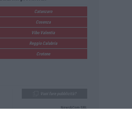
Catanzaro
Cosenza
Vibo Valentia
Reggio Calabria
Crotone
Vuoi fare pubblicità?
News&Com SRL
Telefono:
0968-53665
Email:
newsandcom@gmail.com