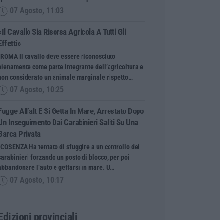
07 Agosto, 11:03
«Il Cavallo Sia Risorsa Agricola A Tutti Gli
Effetti»
“ROMA Il cavallo deve essere riconosciuto
pienamente come parte integrante dell’agricoltura e
non considerato un animale marginale rispetto…
07 Agosto, 10:25
Fugge All’alt E Si Getta In Mare, Arrestato Dopo
Un Inseguimento Dai Carabinieri Saliti Su Una
Barca Privata
“COSENZA Ha tentato di sfuggire a un controllo dei
carabinieri forzando un posto di blocco, per poi
abbandonare l’auto e gettarsi in mare. U…
07 Agosto, 10:17
Edizioni provinciali