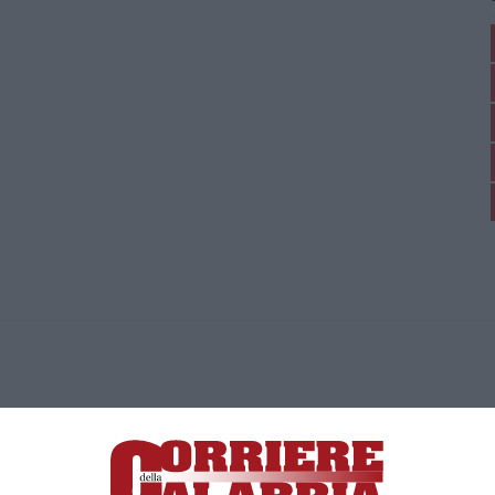
ica di News&Com S.r.l ©2012-
-2026. Tutti i diritti riservati.
ia, Lamezia Terme (CZ)
irettore responsabile Paola Militano |
Privacy