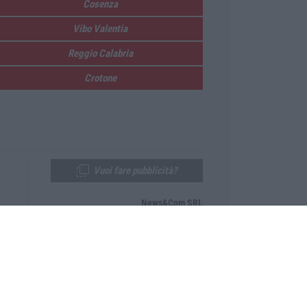
Cosenza
Vibo Valentia
Reggio Calabria
Crotone
Vuoi fare pubblicità?
News&Com SRL
Telefono:
0968-53665
Email:
newsandcom@gmail.com