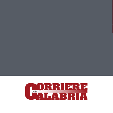
ica di News&Com S.r.l ©2012-
-2026. Tutti i diritti riservati.
ia, Lamezia Terme (CZ)
irettore responsabile Paola Militano |
Privacy