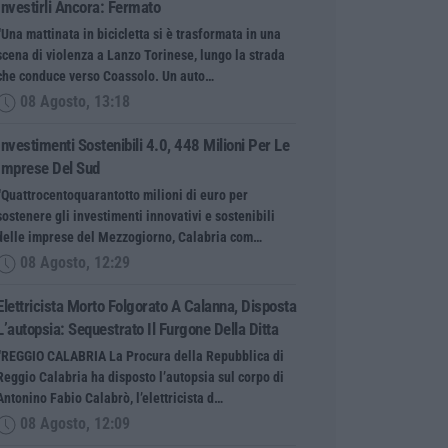
Investirli Ancora: Fermato
“Una mattinata in bicicletta si è trasformata in una
scena di violenza a Lanzo Torinese, lungo la strada
che conduce verso Coassolo. Un auto…
08 Agosto, 13:18
Investimenti Sostenibili 4.0, 448 Milioni Per Le
Imprese Del Sud
“Quattrocentoquarantotto milioni di euro per
sostenere gli investimenti innovativi e sostenibili
delle imprese del Mezzogiorno, Calabria com…
08 Agosto, 12:29
Elettricista Morto Folgorato A Calanna, Disposta
L’autopsia: Sequestrato Il Furgone Della Ditta
“REGGIO CALABRIA La Procura della Repubblica di
Reggio Calabria ha disposto l’autopsia sul corpo di
Antonino Fabio Calabrò, l’elettricista d…
08 Agosto, 12:09