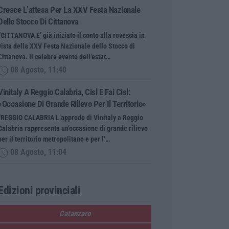
Cresce L’attesa Per La XXV Festa Nazionale
Dello Stocco Di Cittanova
“CITTANOVA E’ già iniziato il conto alla rovescia in
vista della XXV Festa Nazionale dello Stocco di
Cittanova. Il celebre evento dell’estat…
08 Agosto, 11:40
Vinitaly A Reggio Calabria, Cisl E Fai Cisl:
«Occasione Di Grande Rilievo Per Il Territorio»
“REGGIO CALABRIA L’approdo di Vinitaly a Reggio
Calabria rappresenta un’occasione di grande rilievo
per il territorio metropolitano e per l’…
08 Agosto, 11:04
Edizioni provinciali
Catanzaro