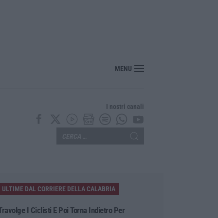
a morto folgorato a Calanna, disposta l’autopsia: sequestrato il furgone della dit
MENU
I nostri canali
ULTIME DAL CORRIERE DELLA CALABRIA
Travolge I Ciclisti E Poi Torna Indietro Per