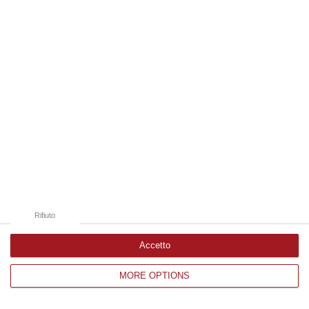
Edizioni provinciali
Catanzaro
Cosenza
Vibo Valentia
Reggio Calabria
Crotone
Rifiuto
Accetto
MORE OPTIONS
Corriere delle Calabria è una testata giornalistica di News&Com S.r.l
©2012-
-2026. Tutti i diritti riservati.