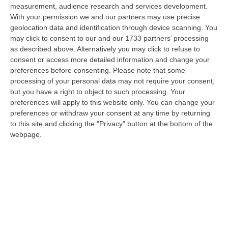
09 Agosto, 10:31
measurement, audience research and services development.
With your permission we and our partners may use precise
Vinitaly A Reggio, Caligiuri: «Una Calabria Straordinaria Che
geolocation data and identification through device scanning. You
Merita Di Essere Rappresentata Nel Modo Giusto»
may click to consent to our and our 1733 partners’ processing
as described above. Alternatively you may click to refuse to
“REGGIO CALABRIA Due giorni di vino, storia ed esposizioni delle
consent or access more detailed information and change your
eccellenze calabresi. Tutto in «un territorio che è meraviglioso, sul
preferences before consenting.
Please note that some
lungo…
processing of your personal data may not require your consent,
09 Agosto, 10:12
but you have a right to object to such processing. Your
preferences will apply to this website only. You can change your
Rissa Tra Tifosi Durante Real Polistena-Sinopolese, Emessi Due
preferences or withdraw your consent at any time by returning
Daspo
to this site and clicking the "Privacy" button at the bottom of the
“La polizia ha notificato due provvedimenti di daspo, emessi dalla
webpage.
Questura di Reggio Calabria a fine luglio, nei confronti di tifosi ritenu…
09 Agosto, 9:36
Truffa Tramite False Piattaforme Di Criptovalute, Due Indagati
“Le criptovalute continuano a rappresentare uno degli strumenti più
frequentemente utilizzati dai truffatori per attirare potenziali vittime…
09 Agosto, 9:32