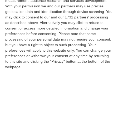
measurement, audience research and services development.
With your permission we and our partners may use precise
Rapporto immigrazione 2022, in Calabria
geolocation data and identification through device scanning. You
849 stranieri in più: preoccupano scuola e
may click to consent to our and our 1731 partners’ processing
calo demografico
as described above. Alternatively you may click to refuse to
consent or access more detailed information and change your
Popolazione degli stranieri estremamente
preferences before consenting.
Please note that some
giovane, folta presenza di donne dell’Europa
processing of your personal data may not require your consent,
dell’Est. Entro il 2030 138.354 abitanti in
but you have a right to object to such processing. Your
meno in Calabria
preferences will apply to this website only. You can change your
preferences or withdraw your consent at any time by returning
Pubblicato il: 27/10/22 – 11:01
to this site and clicking the "Privacy" button at the bottom of the
webpage.