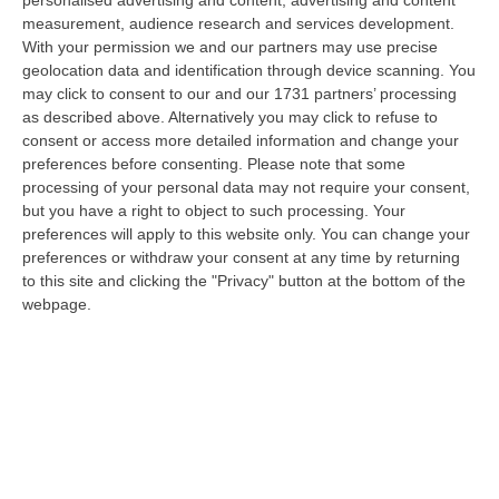
personalised advertising and content, advertising and content
Bernini ha visitato oggi la Mediterranea di Reggio Calabria, accompa…
measurement, audience research and services development.
06 Agosto, 19:49
With your permission we and our partners may use precise
geolocation data and identification through device scanning. You
L’estate Di Sangue Sulle Strade Vibonesi, Le Vite Spezzate Di
may click to consent to our and our 1731 partners’ processing
Carmelo E Andrea E Una Provincia Sotto Shock
as described above. Alternatively you may click to refuse to
consent or access more detailed information and change your
“VIBO VALENTIA Carmelo aveva 27 anni, Andrea solo 23. Due giovani vite
preferences before consenting.
Please note that some
spezzate, famiglie e comunità sconvolte in una drammatica scia di san…
processing of your personal data may not require your consent,
06 Agosto, 19:10
but you have a right to object to such processing. Your
preferences will apply to this website only. You can change your
Omicidio Di Massimo Speranza “il Brasiliano”, I Dubbi Sul
preferences or withdraw your consent at any time by returning
Mandante E Sui Luoghi Delle Riunioni
to this site and clicking the "Privacy" button at the bottom of the
“COSENZA Sono state le dichiarazioni offerte dai collaboratori di
webpage.
giustizia a consentire alla Distrettuale Antimafia di Catanzaro di ricostr…
06 Agosto, 18:24
Confagricoltura Calabria: Con Alberta Nesci Il Consorzio “Terre Di
Reggio Calabria” Guarda Al Futuro
“LAMEZIA TERME «Alberta Nesci, socia e dirigente di Confagricoltura, è
un’imprenditrice che dimostra ogni giorno di saper interpretare al me…