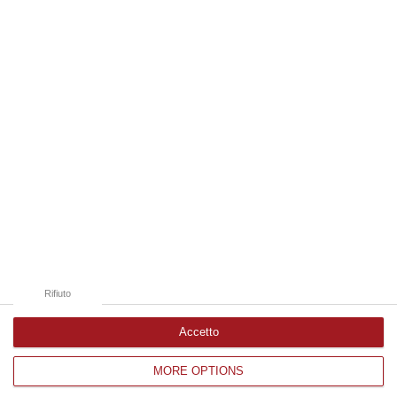
06 Agosto, 18:24
Edizioni provinciali
Catanzaro
Cosenza
Vibo Valentia
Reggio Calabria
Crotone
Rifiuto
Accetto
MORE OPTIONS
Corriere delle Calabria è una testata giornalistica di News&Com S.r.l