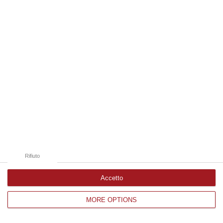
Edizioni provinciali
Catanzaro
Cosenza
Vibo Valentia
Reggio Calabria
Crotone
Rifiuto
Accetto
MORE OPTIONS
Corriere delle Calabria è una testata giornalistica di News&Com S.r.l
©2012-
-2026. Tutti i diritti riservati.