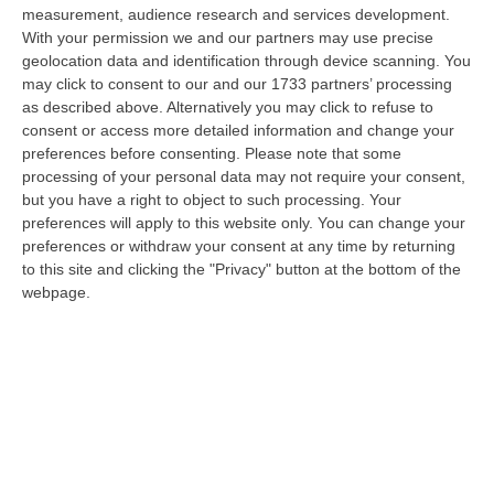
monitoraggio…
measurement, audience research and services development.
10 Agosto, 20:30
With your permission we and our partners may use precise
geolocation data and identification through device scanning. You
Carcere Di Arghillà A Reggio, Detenuti Sottraggono Chiavi E
may click to consent to our and our 1733 partners’ processing
Devastano Sezione
as described above. Alternatively you may click to refuse to
consent or access more detailed information and change your
“REGGIO CALABRIA Escalation di violenza nel carcere di Arghillà a
preferences before consenting.
Please note that some
Reggio Calabria. Secondo quanto riferisce in una nota il sindacato Osapp
processing of your personal data may not require your consent,
a…
but you have a right to object to such processing. Your
10 Agosto, 19:47
preferences will apply to this website only. You can change your
preferences or withdraw your consent at any time by returning
Cosenza, Acquistato Dall’Inter Daniele Quieto
to this site and clicking the "Privacy" button at the bottom of the
“COSENZA Il Cosenza Calcio comunica l’acquisizione a titolo definitivo
webpage.
dall’Inter dei diritti sulle prestazioni sportive di Daniele Quieto. …
10 Agosto, 19:27
«La Vicenda Di Davide Resta Una Ferita Aperta Per Bologna»
“BOLOGNA “A distanza di quattro anni, la vicenda di Davide resta una
ferita aperta per Bologna, non solo per la famiglia. È il ricordo di un…
10 Agosto, 19:20