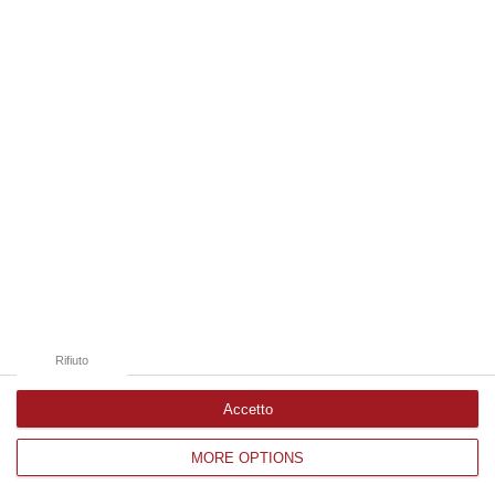
Edizioni provinciali
Catanzaro
Cosenza
Vibo Valentia
Reggio Calabria
Crotone
Rifiuto
Accetto
MORE OPTIONS
Corriere delle Calabria è una testata giornalistica di News&Com S.r.l