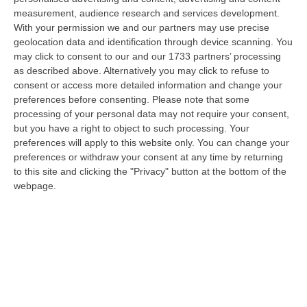
08 Agosto, 11:04
measurement, audience research and services development.
With your permission we and our partners may use precise
Università, Il Mur Aumenta Le Risorse Per Gli Atenei Della
geolocation data and identification through device scanning. You
Calabria. Assegnati 199 Milioni Di Euro
may click to consent to our and our 1733 partners’ processing
“ROMA Aumentano le risorse al sistema universitario calabrese. Il
as described above. Alternatively you may click to refuse to
Ministro dell’Università e della Ricerca, Anna Maria Bernini, ha firmato
consent or access more detailed information and change your
i…
preferences before consenting.
Please note that some
processing of your personal data may not require your consent,
08 Agosto, 10:58
but you have a right to object to such processing. Your
preferences will apply to this website only. You can change your
Occhiuto: «Marcinelle Tra Le Pagine Più Dolorose Della Storia
preferences or withdraw your consent at any time by returning
Italiana»
to this site and clicking the "Privacy" button at the bottom of the
“«L’8 agosto 1956 rimane una delle pagine più dolorose della storia
webpage.
dell’emigrazione italiana. A Marcinelle, in Belgio, 262 minatori persero…
08 Agosto, 10:53
«La Calabria Del Vino Non Ha Bisogno Di Assomigliare Ai Grandi
Territori, Ma Solo Di Avere Piena Consapevolezza»
“COSENZA Custodi della biodiversità, artigiani del gusto e ambasciatori
di un territorio in forte evoluzione. I vignaioli indipendenti rappr…
08 Agosto, 10:47