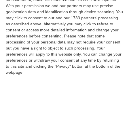
With your permission we and our partners may use precise
Meteo, Ondata Di Caldo Estremo Fino A Ferragosto
geolocation data and identification through device scanning. You
“Nella giornata di oggi ancora temporali, in alcuni casi molto intensi, sui
may click to consent to our and our 1733 partners’ processing
rilievi di Alpi e Appennini, e in locale estensione fin verso le…
as described above. Alternatively you may click to refuse to
09 Agosto, 15:10
consent or access more detailed information and change your
preferences before consenting.
Please note that some
Razionalizzazione Della Spesa Sanitaria E Acquisti Sotto Controllo.
processing of your personal data may not require your consent,
La Strategia “anti-Sprechi” Della Regione
but you have a right to object to such processing. Your
preferences will apply to this website only. You can change your
“CATANZARO La razionalizzazione della spesa sanitaria passa dalla
preferences or withdraw your consent at any time by returning
centralizzazione degli acquisti. È una delle direttrici individuate dalla…
to this site and clicking the "Privacy" button at the bottom of the
09 Agosto, 14:37
webpage.
Un’altra Tragedia Sulle Strade Vibonesi, Incidente Tra Zambrone E
Briatico: Muore Una Donna, Diversi Feriti
“VIBO VALENTIA Ancora sangue sulle strade vibonesi. Questa mattina un
altro tragico incidente è avvenuto sulla ex statale 522 tra Zambrone e…
09 Agosto, 13:34