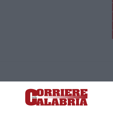
ica di News&Com S.r.l ©2012-
-2026. Tutti i diritti riservati.
ia, Lamezia Terme (CZ)
irettore responsabile Paola Militano |
Privacy