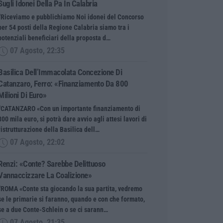
Sugli Idonei Della Pa In Calabria
“Riceviamo e pubblichiamo Noi idonei del Concorso
per 54 posti della Regione Calabria siamo tra i
potenziali beneficiari della proposta d…
07 Agosto, 22:35
Basilica Dell’Immacolata Concezione Di
Catanzaro, Ferro: «finanziamento Da 800
Milioni Di Euro»
“CATANZARO «Con un importante finanziamento di
800 mila euro, si potrà dare avvio agli attesi lavori di
ristrutturazione della Basilica dell…
07 Agosto, 22:02
Renzi: «Conte? Sarebbe Delittuoso
Vannaccizzare La Coalizione»
“ROMA «Conte sta giocando la sua partita, vedremo
se le primarie si faranno, quando e con che formato,
se a due Conte-Schlein o se ci sarann…
07 Agosto, 21:35