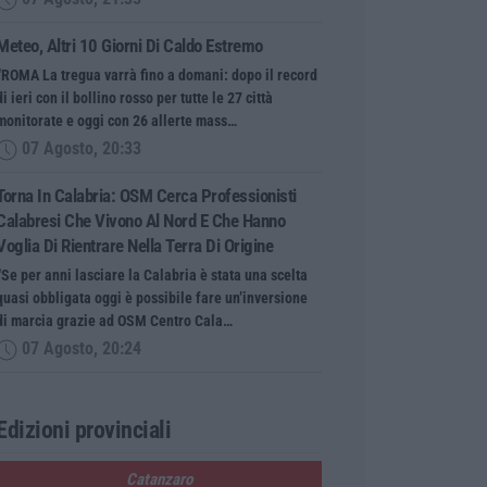
Meteo, Altri 10 Giorni Di Caldo Estremo
“ROMA La tregua varrà fino a domani: dopo il record
di ieri con il bollino rosso per tutte le 27 città
monitorate e oggi con 26 allerte mass…
07 Agosto, 20:33
Torna In Calabria: OSM Cerca Professionisti
Calabresi Che Vivono Al Nord E Che Hanno
Voglia Di Rientrare Nella Terra Di Origine
“Se per anni lasciare la Calabria è stata una scelta
quasi obbligata oggi è possibile fare un’inversione
di marcia grazie ad OSM Centro Cala…
07 Agosto, 20:24
Edizioni provinciali
Catanzaro