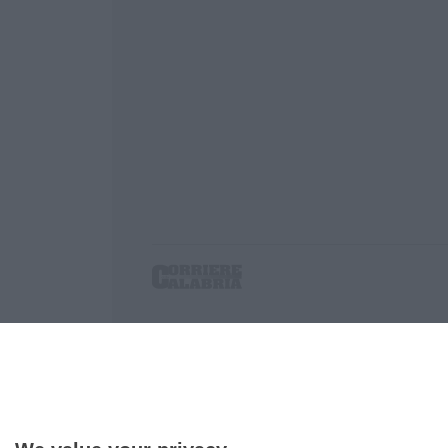
Corriere delle Calabria è una testata giornalist
P.IVA. 03199620794, Via del mare 6/G, S.Eufem
Iscrizione tribunale di Lamezia Terme 5/2011 - D
Effettua una ricerca sul Corriere delle Calabria