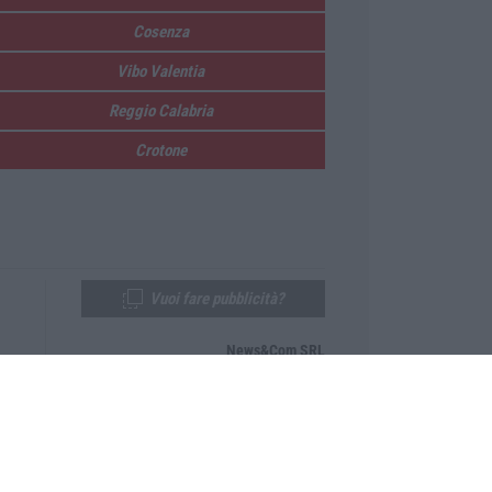
Cosenza
Vibo Valentia
Reggio Calabria
Crotone
Vuoi fare pubblicità?
News&Com SRL
Telefono:
0968-53665
Email:
newsandcom@gmail.com