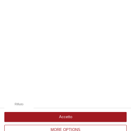
Compre…
06 Agosto, 22:18
Edizioni provinciali
Catanzaro
Cosenza
Vibo Valentia
Reggio Calabria
Crotone
Rifiuto
Accetto
MORE OPTIONS