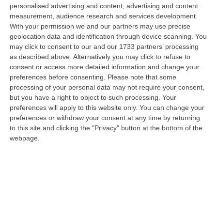
07 Agosto, 6:32
personalised advertising and content, advertising and content
measurement, audience research and services development.
Stabilimenti Balneari Al Setaccio Della Gdf Nel Crotonese:
With your permission we and our partners may use precise
geolocation data and identification through device scanning. You
Accertati Ampliamenti Abusivi E Carenze Igieniche
may click to consent to our and our 1733 partners’ processing
“CROTONE Nell’ambito di una serie di attività disposte dal Reparto
as described above. Alternatively you may click to refuse to
Operativo Aeronavale di Vibo Valentia finalizzate alla tutela del
consent or access more detailed information and change your
demanio…
preferences before consenting.
Please note that some
07 Agosto, 6:18
processing of your personal data may not require your consent,
but you have a right to object to such processing. Your
Calabria, Nasce Il “Circuito Dell’ospitalità E Dell’offerta Ricettiva”:
preferences will apply to this website only. You can change your
Una Rete Del Turismo Di Qualità
preferences or withdraw your consent at any time by returning
to this site and clicking the "Privacy" button at the bottom of the
“CATANZARO La Regione Calabria punta a consolidare il suo nuovo
webpage.
posizionamento turistico con uno strumento che premia la qualità
dell’accogl…
07 Agosto, 6:10
Sistema Bibliotecario Vibonese, La Dura Replica Di Soriano E
Romeo: «Il Fallimento È Di Chi Ha Staccato La Spina»
“VIBO VALENTIA «In queste ore si stanno susseguendo dichiarazioni e
prese di posizione sul futuro del Sistema Bibliotecario Vibonese.