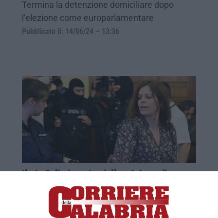
Termina la detenzione domiciliare dopo
l’elezione come europarlamentare
Pubblicato il: 14/06/24 – 13:36
Ilaria Salis è uscita dalla prigione di
Budapest
Sconterà la misura cautelare degli arresti
domiciliari in attesa della fine del suo