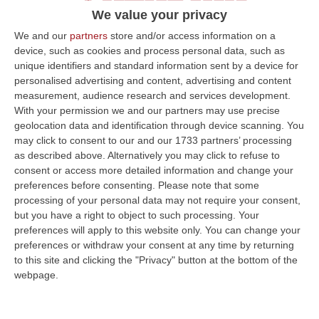
We value your privacy
processo
Pubblicato il: 23/05/24 – 10:34
We and our
partners
store and/or access information on a
device, such as cookies and process personal data, such as
unique identifiers and standard information sent by a device for
personalised advertising and content, advertising and content
ULTIME DAL CORRIERE DELLA CALABRIA
measurement, audience research and services development.
With your permission we and our partners may use precise
Investimenti Sostenibili 4.0, 448 Milioni Per Le Imprese Del Sud
geolocation data and identification through device scanning. You
may click to consent to our and our 1733 partners’ processing
“Quattrocentoquarantotto milioni di euro per sostenere gli investimenti
as described above. Alternatively you may click to refuse to
innovativi e sostenibili delle imprese del Mezzogiorno, Calabria com…
consent or access more detailed information and change your
08 Agosto, 12:29
preferences before consenting.
Please note that some
processing of your personal data may not require your consent,
Elettricista Morto Folgorato A Calanna, Disposta L’autopsia:
but you have a right to object to such processing. Your
Sequestrato Il Furgone Della Ditta
preferences will apply to this website only. You can change your
preferences or withdraw your consent at any time by returning
“REGGIO CALABRIA La Procura della Repubblica di Reggio Calabria ha
to this site and clicking the "Privacy" button at the bottom of the
disposto l’autopsia sul corpo di Antonino Fabio Calabrò, l’elettricista d…
webpage.
08 Agosto, 12:09
Cresce L’attesa Per La XXV Festa Nazionale Dello Stocco Di