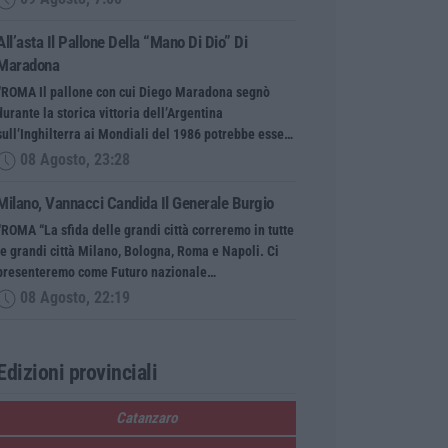
All’asta Il Pallone Della “mano Di Dio” Di
Maradona
“ROMA Il pallone con cui Diego Maradona segnò
durante la storica vittoria dell’Argentina
sull’Inghilterra ai Mondiali del 1986 potrebbe esse…
08 Agosto, 23:28
Milano, Vannacci Candida Il Generale Burgio
“ROMA “La sfida delle grandi città correremo in tutte
le grandi città Milano, Bologna, Roma e Napoli. Ci
presenteremo come Futuro nazionale…
08 Agosto, 22:19
Edizioni provinciali
Catanzaro