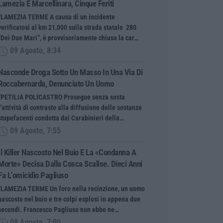
Lamezia E Marcellinara, Cinque Feriti
“LAMEZIA TERME A causa di un incidente
verificatosi al km 21,000 sulla strada statale 280
“Dei Due Mari”, è provvisoriamente chiusa la car…
09 Agosto, 8:34
Nasconde Droga Sotto Un Masso In Una Via Di
Roccabernarda, Denunciato Un Uomo
“PETILIA POLICASTRO Prosegue senza sosta
l’attività di contrasto alla diffusione delle sostanze
stupefacenti condotta dai Carabinieri della…
09 Agosto, 7:55
Il Killer Nascosto Nel Buio E La «condanna A
Morte» Decisa Dalla Cosca Scalise. Dieci Anni
Fa L’omicidio Pagliuso
“LAMEZIA TERME Un foro nella recinzione, un uomo
nascosto nel buio e tre colpi esplosi in appena due
secondi. Francesco Pagliuso non ebbe ne…
09 Agosto, 7:00