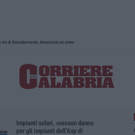
 via di Roccabernarda, denunciato un uomo
Impianti solari, «nessun danno
per gli impianti dell’Asp di