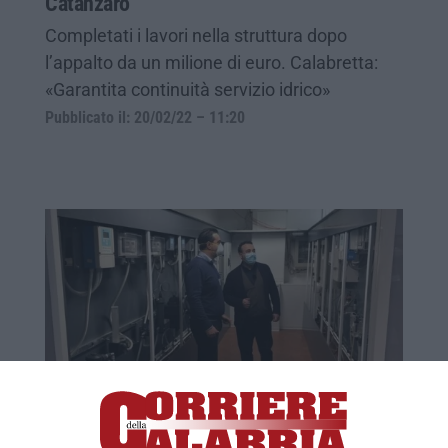
Catanzaro
Completati i lavori nella struttura dopo
l’appalto da un milione di euro. Calabretta:
«Garantita continuità servizio idrico»
Pubblicato il: 20/02/22 – 11:20
Sorical, il commissario Calabretta in visita
all’impianto di potabilizzazione Alaco