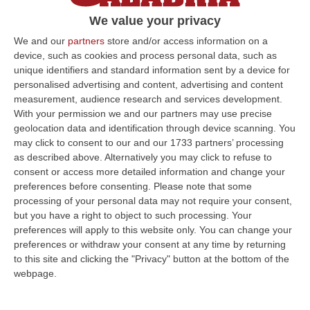
Entrata in funzione di recente la nuova sala
We value your privacy
analisi di processo online. «Migliorare qualità
We and our
partners
store and/or access information on a
servizio idrico è nostro obiettivo primario»
device, such as cookies and process personal data, such as
unique identifiers and standard information sent by a device for
Pubblicato il: 18/05/21 – 17:16
personalised advertising and content, advertising and content
measurement, audience research and services development.
With your permission we and our partners may use precise
geolocation data and identification through device scanning. You
ULTIME DAL CORRIERE DELLA CALABRIA
may click to consent to our and our 1733 partners’ processing
as described above. Alternatively you may click to refuse to
Messina, I “No Ponte” Di Nuovo In Marcia
consent or access more detailed information and change your
“MESSINA “Chiediamo che venga chiusa la società Stretto di Messina. La
preferences before consenting.
Please note that some
liquidazione era stata già indicata dal governo Monti nel 2013, e la…
processing of your personal data may not require your consent,
08 Agosto, 21:20
but you have a right to object to such processing. Your
preferences will apply to this website only. You can change your
Vinitaly And The City A Reggio: Il Grande Abbraccio Tra Identità
preferences or withdraw your consent at any time by returning
Del Territorio, Storia E Cultura – FOTO
to this site and clicking the "Privacy" button at the bottom of the
webpage.
“REGGIO CALABRIA Vinitaly and the City arriva a Reggio Calabria. Dopo il
successo dell’edizione di Sibari, dove la manifestazione ha fatto s…
08 Agosto, 20:47