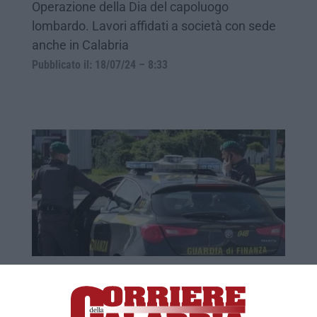
Operazione della Dia del capoluogo
lombardo. Lavori affidati a società con sede
anche in Calabria
Pubblicato il: 18/07/24 – 8:33
Imprenditori agricoli arrestati nel
Materano per riciclaggio. Coinvolta anche
la provincia di Catanzaro