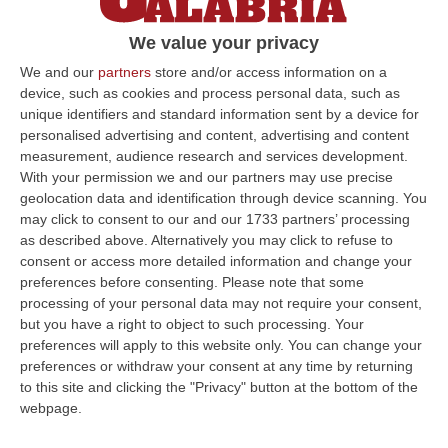
L’operazione della Guardia di finanza nasce
We value your privacy
da un’inchiesta sul riciclaggio che ha al
centro un’azienda di prodotti ortofrutticoli
We and our
partners
store and/or access information on a
device, such as cookies and process personal data, such as
Pubblicato il: 21/03/23 – 8:25
unique identifiers and standard information sent by a device for
personalised advertising and content, advertising and content
measurement, audience research and services development.
With your permission we and our partners may use precise
ULTIME DAL CORRIERE DELLA CALABRIA
geolocation data and identification through device scanning. You
may click to consent to our and our 1733 partners’ processing
Evade Dai Domiciliari, Boss Ergastolano Torna In Carcere
as described above. Alternatively you may click to refuse to
“È tornato in carcere Giovanni Calasso, 61 anni, storico esponente della
consent or access more detailed information and change your
Sacra Corona Unita e già condannato all’ergastolo, arrestato il 1°…
preferences before consenting.
Please note that some
09 Agosto, 12:18
processing of your personal data may not require your consent,
but you have a right to object to such processing. Your
In Fiamme Nella Notte Il Capannone Di Un’azienda A
preferences will apply to this website only. You can change your
preferences or withdraw your consent at any time by returning
Montegiordano, Danni Da Oltre Un Milione Di Euro
to this site and clicking the "Privacy" button at the bottom of the
“MONTEGIORDANO Un grosso incendio ha colpito questa notte un
webpage.
capannone della Sassone Tartufi, azienda di Montegiordano
specializzata nella c…