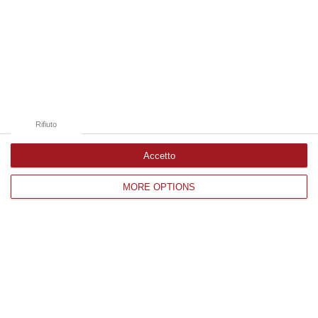
09 Agosto, 10:12
Edizioni provinciali
Catanzaro
Cosenza
Rifiuto
Vibo Valentia
Accetto
Reggio Calabria
MORE OPTIONS
Crotone
Corriere delle Calabria è una testata giornalistica di News&Com S.r.l