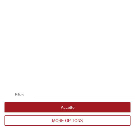
Edizioni provinciali
Catanzaro
Cosenza
Vibo Valentia
Reggio Calabria
Crotone
Rifiuto
Accetto
MORE OPTIONS
Corriere delle Calabria è una testata giornalistica di News&Com S.r.l
©2012-
-2026. Tutti i diritti riservati.