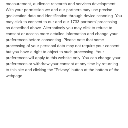
nazionale…
measurement, audience research and services development.
08 Agosto, 22:19
With your permission we and our partners may use precise
geolocation data and identification through device scanning. You
Messina, I “No Ponte” Di Nuovo In Marcia
may click to consent to our and our 1733 partners’ processing
as described above. Alternatively you may click to refuse to
“MESSINA “Chiediamo che venga chiusa la società Stretto di Messina. La
consent or access more detailed information and change your
liquidazione era stata già indicata dal governo Monti nel 2013, e la…
preferences before consenting.
Please note that some
08 Agosto, 21:20
processing of your personal data may not require your consent,
but you have a right to object to such processing. Your
Vinitaly And The City A Reggio: Il Grande Abbraccio Tra Identità
preferences will apply to this website only. You can change your
Del Territorio, Storia E Cultura – FOTO
preferences or withdraw your consent at any time by returning
“REGGIO CALABRIA Vinitaly and the City arriva a Reggio Calabria. Dopo il
to this site and clicking the "Privacy" button at the bottom of the
successo dell’edizione di Sibari, dove la manifestazione ha fatto s…
webpage.
08 Agosto, 20:47
Pride, La “prima Volta” Dell’onda Arcobaleno A Catanzaro. In
Migliaia In Marcia Per I Diritti E La Libertà – FOTO
“CATANZARO Una prima volta destinata a lasciare un segno nella storia
della città. Catanzaro oggi celebra il suo primo Pride: colori, musica…
08 Agosto, 19:38