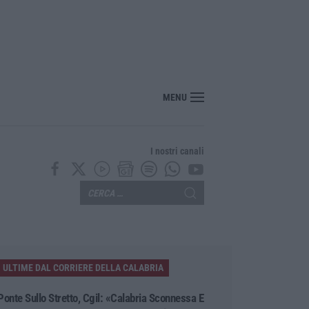
per l’Isis e contenuti neonazisti, arrestato un 16enne
MENU
I nostri canali
ULTIME DAL CORRIERE DELLA CALABRIA
Ponte Sullo Stretto, Cgil: «Calabria Sconnessa E