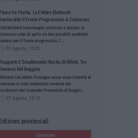
Pitaro Vs Fiorita. La Febbre Elettorale
Surriscalda Il Fronte Progressista A Catanzaro
“CATANZARO Schermaglie elettorali a sinistra. A
Catanzaro colpi di spillo tra due possibili candidati
sindaco per il fronte progressista, l’…
07 Agosto, 13:03
Trasporto E Smaltimento Illecito Di Rifiuti, Tre
Denunce Nel Reggino
“REGGIO CALABRIA Prosegue senza sosta l’attività di
contrasto ai reati ambientali condotta dai
Carabinieri del Comando Provinciale di Reggio…
07 Agosto, 12:10
Edizioni provinciali
Catanzaro