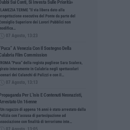
Dubbi Sui Conti, Si Investa Sulle Priorità»
“LAMEZIA TERME “Il via libera dato alla
progettazione esecutiva del Ponte da parte del
Consiglio Superiore dei Lavori Pubblici non
modifica…
07 Agosto, 13:23
“Puca” A Venezia Con Il Sostegno Della
Calabria Film Commission
“ROMA “Puca” della regista pugliese Sara Scalera,
girato interamente in Calabria negli spettacolari
scenari dei Calanchi di Palizzi e con il…
07 Agosto, 13:13
Propaganda Per L’Isis E Contenuti Neonazisti,
Arrestato Un 16enne
“Un ragazzo di appena 16 anni è stato arrestato dalla
Polizia con l’accusa di partecipazione ad
associazione con finalità di terrorismo inte…
07 Agosto, 13:05