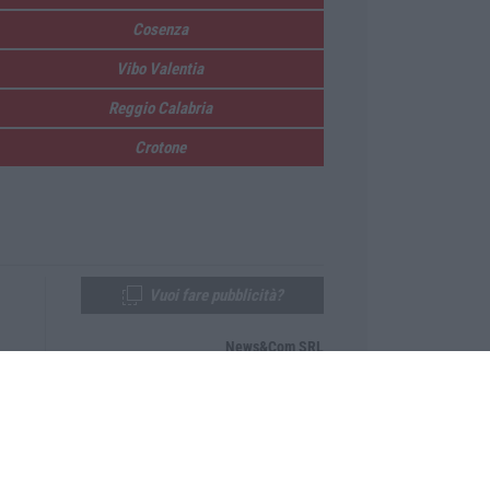
Cosenza
Vibo Valentia
Reggio Calabria
Crotone
Vuoi fare pubblicità?
News&Com SRL
Telefono:
0968-53665
Email:
newsandcom@gmail.com