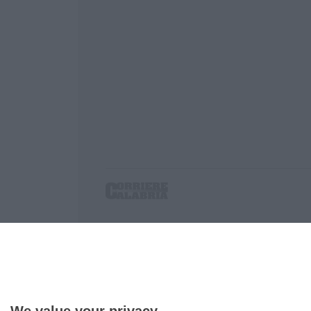
Corriere delle Calabria è una testata giornalist
P.IVA. 03199620794, Via del mare 6/G, S.Eufem
Iscrizione tribunale di Lamezia Terme 5/2011 - D
Effettua una ricerca sul Corriere delle Calabria