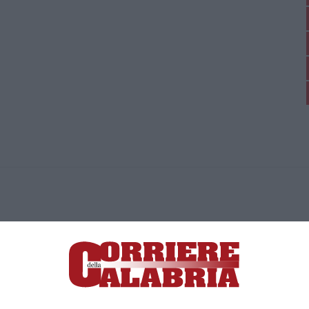
ica di News&Com S.r.l ©2012-
-2026. Tutti i diritti riservati.
ia, Lamezia Terme (CZ)
irettore responsabile Paola Militano |
Privacy