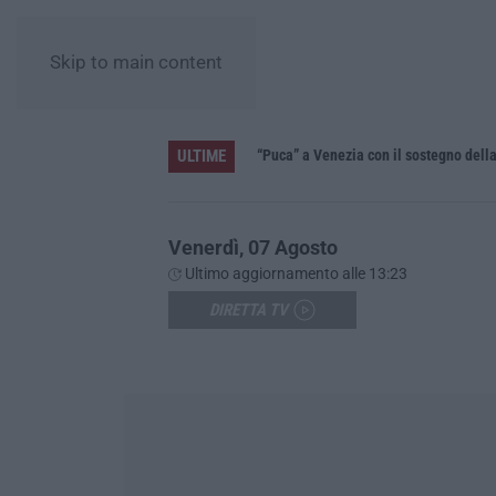
Skip to main content
ULTIME
i investa sulle priorità»
“Puca” a Venezia con il sostegno del
Venerdì, 07 Agosto
Ultimo aggiornamento alle 13:23
DIRETTA TV