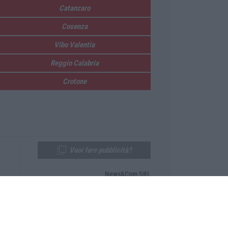
Catanzaro
Cosenza
Vibo Valentia
Reggio Calabria
Crotone
Vuoi fare pubblicità?
News&Com SRL
Telefono:
0968-53665
Email:
newsandcom@gmail.com