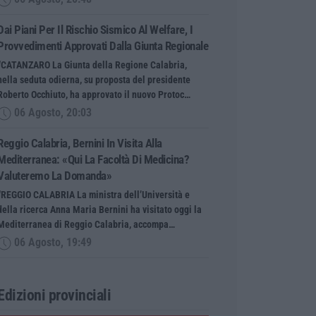
Dai Piani Per Il Rischio Sismico Al Welfare, I
Provvedimenti Approvati Dalla Giunta Regionale
“CATANZARO La Giunta della Regione Calabria,
nella seduta odierna, su proposta del presidente
Roberto Occhiuto, ha approvato il nuovo Protoc…
06 Agosto, 20:03
Reggio Calabria, Bernini In Visita Alla
Mediterranea: «Qui La Facoltà Di Medicina?
Valuteremo La Domanda»
“REGGIO CALABRIA La ministra dell’Università e
della ricerca Anna Maria Bernini ha visitato oggi la
Mediterranea di Reggio Calabria, accompa…
06 Agosto, 19:49
Edizioni provinciali