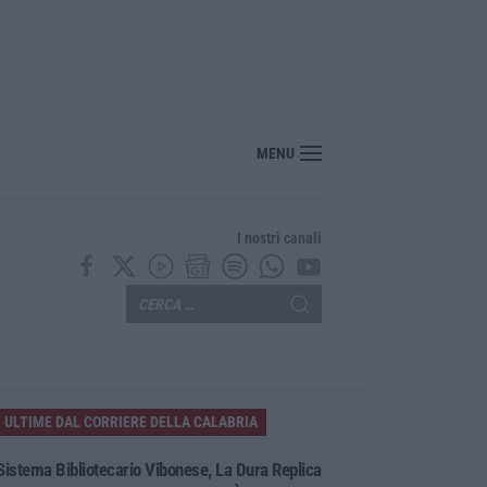
“America Journals” celebra lo stilista Anton Giulio Grande
MENU
I nostri canali
ULTIME DAL CORRIERE DELLA CALABRIA
Sistema Bibliotecario Vibonese, La Dura Replica