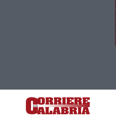
ica di News&Com S.r.l ©2012-
-2026. Tutti i diritti riservati.
ia, Lamezia Terme (CZ)
irettore responsabile Paola Militano |
Privacy