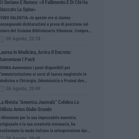
Di Soriano E Romeo: «Il Fallimento È Di Chi Ha
Staccato La Spina»
“VIBO VALENTIA «In queste ore si stanno
susseguendo dichiarazioni e prese di posizione sul
futuro del Sistema Bibliotecario Vibonese. Compre…
06 Agosto, 22:18
Laurea In Medicina, Arriva Il Decreto:
Aumentano I Posti
“ROMA Aumentano i posti disponibili per
l’immatricolazione ai corsi di laurea magistrale in
Medicina e Chirurgia, Odontoiatria e Protesi den…
06 Agosto, 20:49
La Rivista “America Journals” Celebra Lo
Stilista Anton Giulio Grande
“«Rinomato per la sua impeccabile maestria
artigianale e la sua creatività visionaria, ha
trasformato la moda italiana in un’espressione dur…
06 Agosto, 20:48