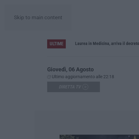
Skip to main content
ULTIME
Sistema bibliotecario vibonese, la dura replica di Soriano e Romeo: «Il fallimento è di chi ha staccato la spina»
Laurea in Medicina, arriva il decreto:
Giovedì, 06 Agosto
Ultimo aggiornamento alle 22:18
DIRETTA TV