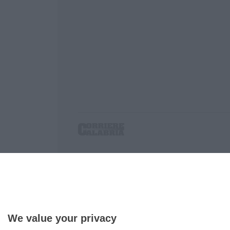
Corriere delle Calabria è una testata giornalist
P.IVA. 03199620794, Via del mare 6/G, S.Eufem
Iscrizione tribunale di Lamezia Terme 5/2011 - D
Effettua una ricerca sul Corriere delle Calabria
We value your privacy