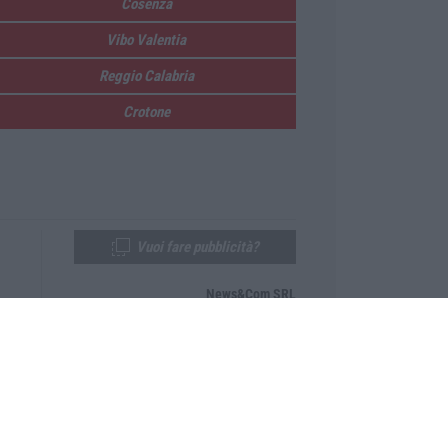
Cosenza
Vibo Valentia
Reggio Calabria
Crotone
Vuoi fare pubblicità?
News&Com SRL
Telefono:
0968-53665
Email:
newsandcom@gmail.com