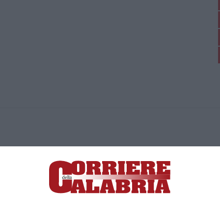
ica di News&Com S.r.l ©2012-
-2026. Tutti i diritti riservati.
ia, Lamezia Terme (CZ)
irettore responsabile Paola Militano |
Privacy