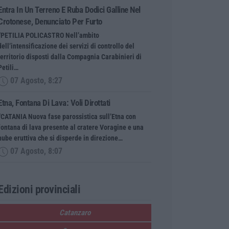
Entra In Un Terreno E Ruba Dodici Galline Nel
Crotonese, Denunciato Per Furto
“PETILIA POLICASTRO Nell’ambito
dell’intensificazione dei servizi di controllo del
territorio disposti dalla Compagnia Carabinieri di
Petili…
07 Agosto, 8:27
Etna, Fontana Di Lava: Voli Dirottati
“CATANIA Nuova fase parossistica sull’Etna con
fontana di lava presente al cratere Voragine e una
nube eruttiva che si disperde in direzione…
07 Agosto, 8:07
Edizioni provinciali
Catanzaro