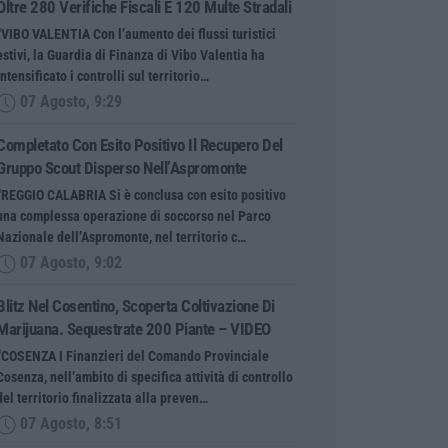
Oltre 280 Verifiche Fiscali E 120 Multe Stradali
“VIBO VALENTIA Con l’aumento dei flussi turistici
estivi, la Guardia di Finanza di Vibo Valentia ha
intensificato i controlli sul territorio…
07 Agosto, 9:29
Completato Con Esito Positivo Il Recupero Del
Gruppo Scout Disperso Nell’Aspromonte
“REGGIO CALABRIA Si è conclusa con esito positivo
una complessa operazione di soccorso nel Parco
Nazionale dell’Aspromonte, nel territorio c…
07 Agosto, 9:02
Blitz Nel Cosentino, Scoperta Coltivazione Di
Marijuana. Sequestrate 200 Piante – VIDEO
“COSENZA I Finanzieri del Comando Provinciale
Cosenza, nell’ambito di specifica attività di controllo
del territorio finalizzata alla preven…
07 Agosto, 8:51