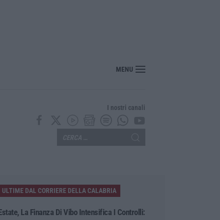
osentino, scoperta coltivazione di marijuana. Sequestrate 200 piante – VIDEO
MENU
I nostri canali
ULTIME DAL CORRIERE DELLA CALABRIA
Estate, La Finanza Di Vibo Intensifica I Controlli: