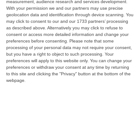
08 Agosto, 22:19
measurement, audience research and services development.
With your permission we and our partners may use precise
Messina, I “No Ponte” Di Nuovo In Marcia
geolocation data and identification through device scanning. You
may click to consent to our and our 1733 partners’ processing
“MESSINA “Chiediamo che venga chiusa la società Stretto di Messina. La
as described above. Alternatively you may click to refuse to
liquidazione era stata già indicata dal governo Monti nel 2013, e la…
consent or access more detailed information and change your
08 Agosto, 21:20
preferences before consenting.
Please note that some
processing of your personal data may not require your consent,
Vinitaly And The City A Reggio: Il Grande Abbraccio Tra Identità
but you have a right to object to such processing. Your
Del Territorio, Storia E Cultura – FOTO
preferences will apply to this website only. You can change your
“REGGIO CALABRIA Vinitaly and the City arriva a Reggio Calabria. Dopo il
preferences or withdraw your consent at any time by returning
successo dell’edizione di Sibari, dove la manifestazione ha fatto s…
to this site and clicking the "Privacy" button at the bottom of the
webpage.
08 Agosto, 20:47
Pride, La “prima Volta” Dell’onda Arcobaleno A Catanzaro. In
Migliaia In Marcia Per I Diritti E La Libertà – FOTO
“CATANZARO Una prima volta destinata a lasciare un segno nella storia
della città. Catanzaro oggi celebra il suo primo Pride: colori, musica…
08 Agosto, 19:38