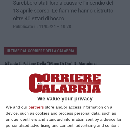
Sarebbero stati loro a causare l’incendio del
13 aprile scorso. Le fiamme hanno distrutto
oltre 40 ettari di bosco
Pubblicato il: 11/05/24 – 10:28
ULTIME DAL CORRIERE DELLA CALABRIA
All’asta Il Pallone Della “mano Di Dio” Di Maradona
“ROMA Il pallone con cui Diego Maradona segnò durante la storica
vittoria dell’Argentina sull’Inghilterra ai Mondiali del 1986 potrebbe
esse…
08 Agosto, 23:28
We value your privacy
Milano, Vannacci Candida Il Generale Burgio
We and our
partners
store and/or access information on a
“ROMA “La sfida delle grandi città correremo in tutte le grandi città
device, such as cookies and process personal data, such as
Milano, Bologna, Roma e Napoli. Ci presenteremo come Futuro
unique identifiers and standard information sent by a device for
nazionale…
personalised advertising and content, advertising and content