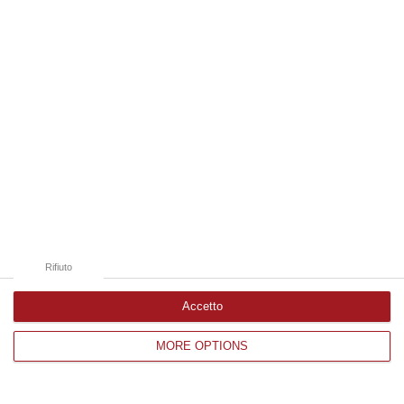
Edizioni provinciali
Catanzaro
Cosenza
Vibo Valentia
Reggio Calabria
Crotone
Rifiuto
Accetto
MORE OPTIONS
Corriere delle Calabria è una testata giornalistica di News&Com S.r.l
©2012-
-2026. Tutti i diritti riservati.
P.IVA. 03199620794, Via del mare 6/G, S.Eufemia, Lamezia Terme