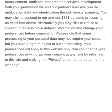
measurement, audience research and services development.
05 Agosto, 22:07
With your permission we and our partners may use precise
geolocation data and identification through device scanning. You
Ciclovia Dei Parchi Della Calabria: Al Via La Messa In Sicurezza
may click to consent to our and our 1731 partners’ processing
Del Tratto Fabrizia – Serra San Bruno
as described above. Alternatively you may click to refuse to
“SERRA SAN BRUNO Partono i lavori di riqualificazione e miglioramento
consent or access more detailed information and change your
della sicurezza lungo la Ciclovia dei Parchi della Calabria, concentra…
preferences before consenting.
Please note that some
05 Agosto, 21:56
processing of your personal data may not require your consent,
but you have a right to object to such processing. Your
Tari, Senese: «Rendere Efficiente Il Sistema Per Ridurre I Costi
preferences will apply to this website only. You can change your
Per I Cittadini E Aumentare I Salari»
preferences or withdraw your consent at any time by returning
to this site and clicking the "Privacy" button at the bottom of the
“CATANZARO A Lamezia Terme la Tari aumenta del 6,2% per le famiglie e
webpage.
del 17% per le imprese; a Crotone del 6,9%; a Catanzaro dell’1,63%. A…
05 Agosto, 21:23
Delmastro, No All’acquisizione Delle Chat. Bagarre Alla Camera
“ROMA L’Aula della Camera, a scrutinio segreto, ha confermato quanto
già votato dalla Giunta delle autorizzazioni, non consentendo alla magi…
05 Agosto, 21:07