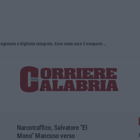
Una nuova agenzia, un unico bacino regionale e biglietto integrato. Ecco come sarà il trasporto pubblico locale in Calabria
Narcotraffico, Salvatore "El
Mono" Mancuso verso