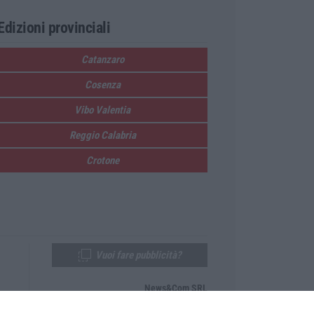
Edizioni provinciali
Catanzaro
Cosenza
Vibo Valentia
Reggio Calabria
Crotone
Vuoi fare pubblicità?
News&Com SRL