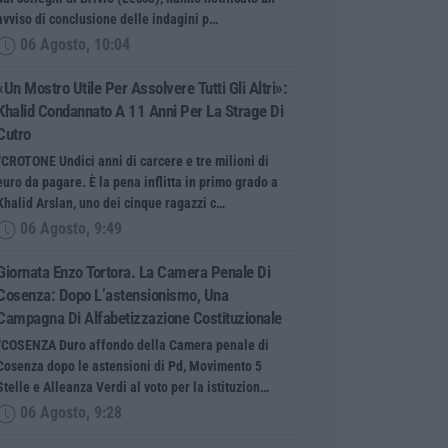
avviso di conclusione delle indagini p…
06 Agosto, 10:04
«Un Mostro Utile Per Assolvere Tutti Gli Altri»:
Khalid Condannato A 11 Anni Per La Strage Di
Cutro
“CROTONE Undici anni di carcere e tre milioni di
euro da pagare. È la pena inflitta in primo grado a
Khalid Arslan, uno dei cinque ragazzi c…
06 Agosto, 9:49
Giornata Enzo Tortora. La Camera Penale Di
Cosenza: Dopo L’astensionismo, Una
Campagna Di Alfabetizzazione Costituzionale
“COSENZA Duro affondo della Camera penale di
Cosenza dopo le astensioni di Pd, Movimento 5
Stelle e Alleanza Verdi al voto per la istituzion…
06 Agosto, 9:28