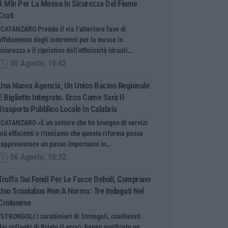
4 Mln Per La Messa In Sicurezza Del Fiume
Crati
“CATANZARO Prende il via l’ulteriore fase di
affidamento degli interventi per la messa in
sicurezza e il ripristino dell’officiosità idrauli…
06 Agosto, 10:42
Una Nuova Agenzia, Un Unico Bacino Regionale
E Biglietto Integrato. Ecco Come Sarà Il
Trasporto Pubblico Locale In Calabria
“CATANZARO «È un settore che ha bisogno di servizi
più efficienti e riteniamo che questa riforma possa
rappresentare un passo importante in…
06 Agosto, 10:32
Truffa Sui Fondi Per Le Fasce Deboli, Comprano
Uno Scuolabus Non A Norma: Tre Indagati Nel
Crotonese
“STRONGOLI I carabinieri di Strongoli, coadiuvati
dai colleghi di Brivio (Lecco), hanno notificato un