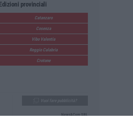
Edizioni provinciali
Catanzaro
Cosenza
Vibo Valentia
Reggio Calabria
Crotone
Vuoi fare pubblicità?
News&Com SRL
Telefono:
0968-53665