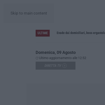
Skip to main content
ULTIME
La Notte del Mare stasera su Rai 2, la Calabria e il Mediterraneo protagonisti dal Castello Murat di Pizzo
Evade dai domiciliari, boss ergastolan
Domenica, 09 Agosto
Ultimo aggiornamento alle 12:52
DIRETTA TV