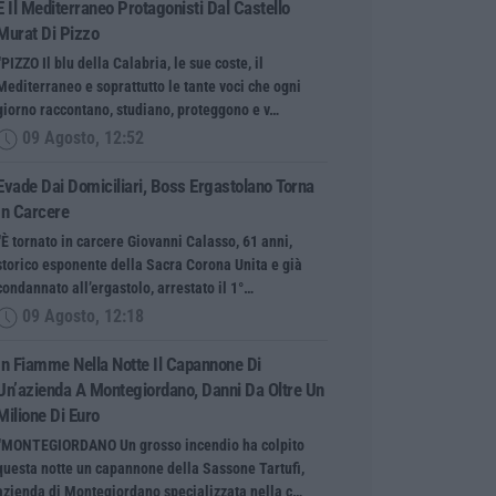
E Il Mediterraneo Protagonisti Dal Castello
Murat Di Pizzo
“PIZZO Il blu della Calabria, le sue coste, il
Mediterraneo e soprattutto le tante voci che ogni
giorno raccontano, studiano, proteggono e v…
09 Agosto, 12:52
Evade Dai Domiciliari, Boss Ergastolano Torna
In Carcere
“È tornato in carcere Giovanni Calasso, 61 anni,
storico esponente della Sacra Corona Unita e già
condannato all’ergastolo, arrestato il 1°…
09 Agosto, 12:18
In Fiamme Nella Notte Il Capannone Di
Un’azienda A Montegiordano, Danni Da Oltre Un
Milione Di Euro
“MONTEGIORDANO Un grosso incendio ha colpito
questa notte un capannone della Sassone Tartufi,
azienda di Montegiordano specializzata nella c…