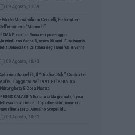
09 Agosto, 11:59
È Morto Massimiliano Cencelli, Fu Ideatore
Dell’omonimo “manuale”
“ROMA E’ morto a Roma ieri pomeriggio
Massimiliano Cencelli, aveva 90 anni. Funzionario
della Democrazia Cristiana degli anni ’60, divenne
f…
09 Agosto, 10:43
Antonino Scopelliti, Il “giudice Solo” Contro Le
Mafie. L’agguato Nel 1991 E Il Patto Tra
‘ndrangheta E Cosa Nostra
“REGGIO CALABRIA Era una calda giornata, tipica
dell’estate calabrese. Il “giudice solo”, come era
stato ribattezzato, Antonino Scopelliti…
09 Agosto, 10:31