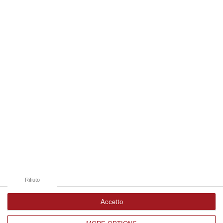
“Ieri era una splendida mattinata di sole e il Ministro delle Infrastrutture
e dei Trasporti, Matteo Salvini, ha appena sventato l’ennesimo…
06 Agosto, 9:12
Edizioni provinciali
Catanzaro
Cosenza
Vibo Valentia
Reggio Calabria
Crotone
Rifiuto
Accetto