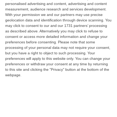
“CROTONE Undici anni di carcere e tre milioni di euro da pagare. È la
personalised advertising and content, advertising and content
pena inflitta in primo grado a Khalid Arslan, uno dei cinque ragazzi c…
measurement, audience research and services development.
With your permission we and our partners may use precise
06 Agosto, 9:49
geolocation data and identification through device scanning. You
may click to consent to our and our 1731 partners’ processing
Giornata Enzo Tortora. La Camera Penale Di Cosenza: Dopo
as described above. Alternatively you may click to refuse to
L’astensionismo, Una Campagna Di Alfabetizzazione
consent or access more detailed information and change your
Costituzionale
preferences before consenting.
Please note that some
“COSENZA Duro affondo della Camera penale di Cosenza dopo le
processing of your personal data may not require your consent,
astensioni di Pd, Movimento 5 Stelle e Alleanza Verdi al voto per la
but you have a right to object to such processing. Your
istituzion…
preferences will apply to this website only. You can change your
06 Agosto, 9:28
preferences or withdraw your consent at any time by returning
to this site and clicking the "Privacy" button at the bottom of the
Pretende Soldi Per La Droga E Devasta Casa: Arrestato 44enne A
webpage.
Crotone
“CROTONE La Polizia di Stato, nell’ambito dei servizi di controllo del
territorio predisposti dal Questore della provincia di Crotone Renato…
06 Agosto, 9:25
Basta Il Pensiero: Salvini Inventa Le Leggi E Il Sud Ubbidisce