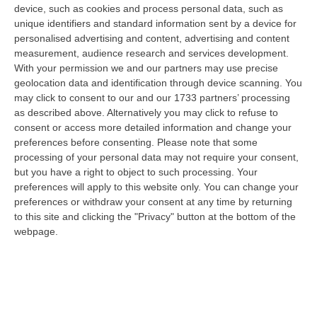
D’Alessandro consegnato dalla Bulgaria
device, such as cookies and process personal data, such as
Il 30enne è considerato il presunto esecutore
unique identifiers and standard information sent by a device for
personalised advertising and content, advertising and content
materiale insieme al calabrese Simoncini
measurement, audience research and services development.
Pubblicato il: 08/05/25 – 13:07
With your permission we and our partners may use precise
geolocation data and identification through device scanning. You
may click to consent to our and our 1733 partners’ processing
as described above. Alternatively you may click to refuse to
consent or access more detailed information and change your
preferences before consenting.
Please note that some
processing of your personal data may not require your consent,
but you have a right to object to such processing. Your
preferences will apply to this website only. You can change your
preferences or withdraw your consent at any time by returning
to this site and clicking the "Privacy" button at the bottom of the
webpage.
Inchiesta ultrà, abbreviato per tre milanisti
Il processo per Lucci, Rosiello e Bonissi
dovrebbe chiudersi il 17 giugno