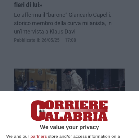
fieri di lui»
Lo afferma il “barone” Giancarlo Capelli,
storico membro della curva milanista, in
un’intervista a Klaus Davi
Pubblicato il: 26/05/25 – 17:08
We value your privacy
La ‘ndrangheta e l’omicidio Boiocchi:
We and our
partners
store and/or access information on a